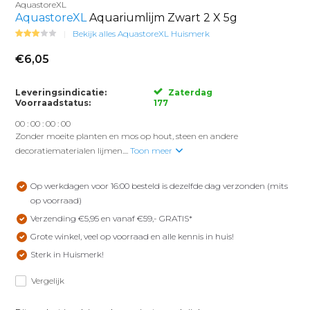
AquastoreXL
AquastoreXL
Aquariumlijm Zwart 2 X 5g
Bekijk alles AquastoreXL Huismerk
€6,05
Leveringsindicatie:
Zaterdag
Voorraadstatus:
177
0
0
:
0
0
:
0
0
:
0
0
Zonder moeite planten en mos op hout, steen en andere
decoratiematerialen lijmen....
Toon meer
Op werkdagen voor 16:00 besteld is dezelfde dag verzonden (mits
op voorraad)
Verzending €5,95 en vanaf €59,- GRATIS*
Grote winkel, veel op voorraad en alle kennis in huis!
Sterk in Huismerk!
Vergelijk