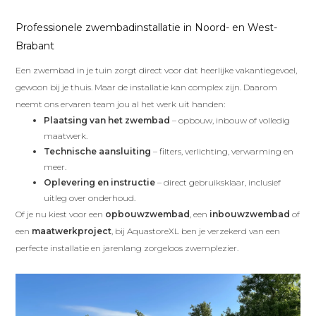
Professionele zwembadinstallatie in Noord- en West-
Brabant
Een zwembad in je tuin zorgt direct voor dat heerlijke vakantiegevoel,
gewoon bij je thuis. Maar de installatie kan complex zijn. Daarom
neemt ons ervaren team jou al het werk uit handen:
Plaatsing van het zwembad
– opbouw, inbouw of volledig
maatwerk.
Technische aansluiting
– filters, verlichting, verwarming en
meer.
Oplevering en instructie
– direct gebruiksklaar, inclusief
uitleg over onderhoud.
Of je nu kiest voor een
opbouwzwembad
, een
inbouwzwembad
of
een
maatwerkproject
, bij AquastoreXL ben je verzekerd van een
perfecte installatie en jarenlang zorgeloos zwemplezier.