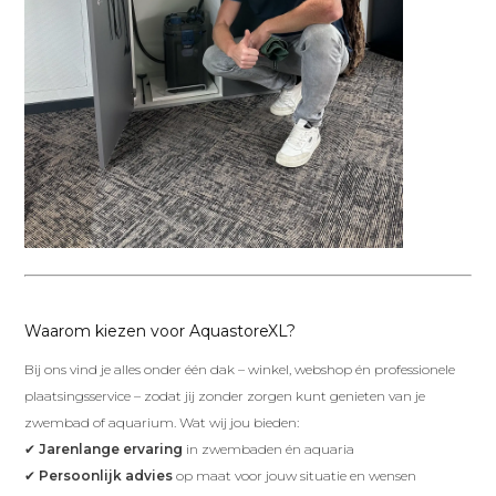
Waarom kiezen voor AquastoreXL?
Bij ons vind je alles onder één dak – winkel, webshop én professionele
plaatsingsservice – zodat jij zonder zorgen kunt genieten van je
zwembad of aquarium. Wat wij jou bieden:
✔
Jarenlange ervaring
in zwembaden én aquaria
✔
Persoonlijk advies
op maat voor jouw situatie en wensen