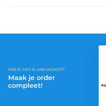
le Natuur Grind
AquastoreXL Recht Pincet
go 8-12mm 2,5kg
38cm
€ 13,09
€ 7,95
HEB JE HIER AL AAN GEDACHT?
Maak je order
compleet!
Aq