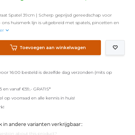
aat Spatel 39cm | Scherp geprijsd gereedschap voor
 ons huismerk lijn is uitgebreid met spatels, pincetten en
er
Toevoegen aan winkelwagen
or 16:00 besteld is dezelfde dag verzonden (mits op
5 en vanaf €59,- GRATIS*
el op voorraad en alle kennis in huis!
rk!
k in andere varianten verkrijgbaar::