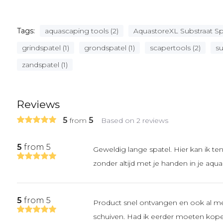
Tags:
aquascaping tools (2)
AquastoreXL Substraat Spa
grindspatel (1)
grondspatel (1)
scapertools (2)
su
zandspatel (1)
Reviews
5
5
from
Based on 2 reviews
5
from 5
Geweldig lange spatel. Hier kan ik
zonder altijd met je handen in je aqua
5
from 5
Product snel ontvangen en ook al mee 
schuiven. Had ik eerder moeten kop