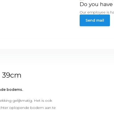
Do you have 
Our employee is ha
Send mail
l 39cm
lende bodems.
kking gelijkmatig. Het is ook
 achter oplopende bodem aan te