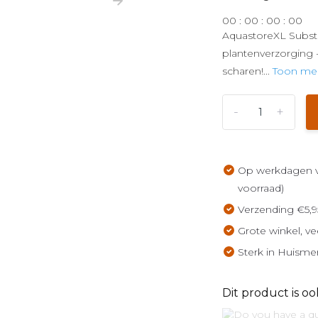
0
0
:
0
0
:
0
0
:
0
0
AquastoreXL Substr
plantenverzorging -
scharen!...
Toon me
-
+
Op werkdagen vo
voorraad)
Verzending €5,9
Grote winkel, ve
Sterk in Huisme
Dit product is oo