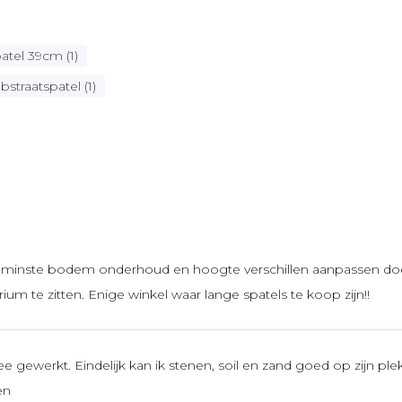
tel 39cm (1)
bstraatspatel (1)
 tenminste bodem onderhoud en hoogte verschillen aanpassen d
rium te zitten. Enige winkel waar lange spatels te koop zijn!!
gewerkt. Eindelijk kan ik stenen, soil en zand goed op zijn ple
en