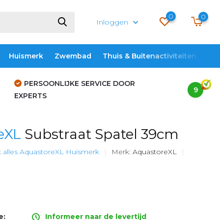
0
0
Inloggen
Huismerk
Zwembad
Thuis & Buitenactiviteiten
ME
PERSOONLIJKE SERVICE DOOR
9
EXPERTS
eXL
Substraat Spatel 39cm
k alles AquastoreXL Huismerk
Merk:
AquastoreXL
e:
Informeer naar de levertijd