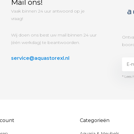
Mail ons!
Vaak binnen 24 uur antwoord op je
vraag!
Wij doen ons best uw mail binnen 24 uur
Ontva
(één werkdag) te beantwoorden.
boord
service@aquastorexl.nl
* Lees 
ccount
Categorieën
eren
Aquaria & Meubels