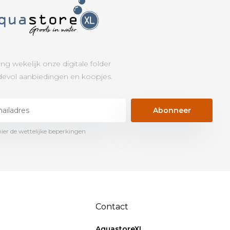
ng wekelijk onze digitale folder
evol aanbiedingen en koopjes.
Abonneer
hier de wettelijke beperkingen
Contact
AquastoreXL