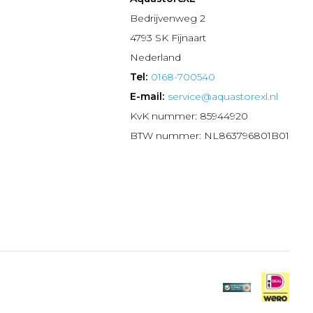
n
Bedrijvenweg 2
4793 SK Fijnaart
Nederland
Tel:
0168-700540
E-mail:
service@aquastorexl.nl
KvK nummer: 85944920
BTW nummer: NL863796801B01