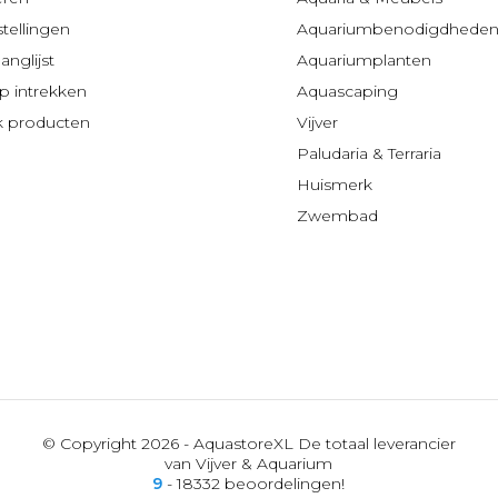
stellingen
Aquariumbenodigdhede
anglijst
Aquariumplanten
 intrekken
Aquascaping
jk producten
Vijver
Paludaria & Terraria
Huismerk
Zwembad
© Copyright 2026 - AquastoreXL De totaal leverancier
van Vijver & Aquarium
9
- 18332 beoordelingen!