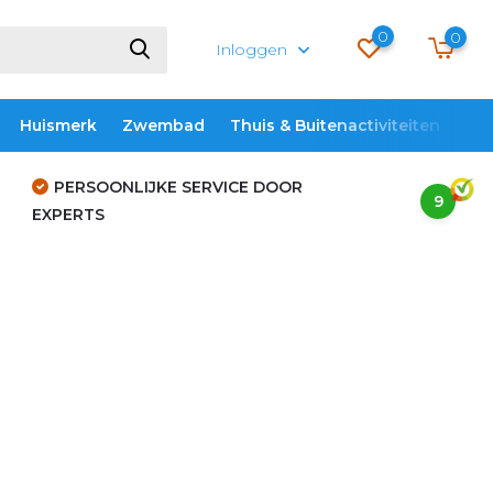
0
0
Inloggen
Huismerk
Zwembad
Thuis & Buitenactiviteiten
ME
PERSOONLIJKE SERVICE DOOR
9
EXPERTS