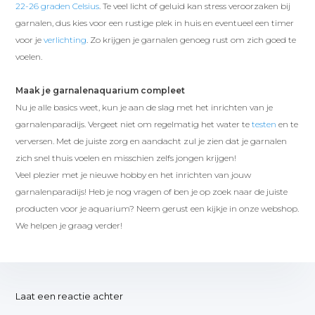
22-26 graden Celsius
. Te veel licht of geluid kan stress veroorzaken bij
garnalen, dus kies voor een rustige plek in huis en eventueel een timer
voor je
verlichting
. Zo krijgen je garnalen genoeg rust om zich goed te
voelen.
Maak je garnalenaquarium compleet
Nu je alle basics weet, kun je aan de slag met het inrichten van je
garnalenparadijs. Vergeet niet om regelmatig het water te
testen
en te
verversen. Met de juiste zorg en aandacht zul je zien dat je garnalen
zich snel thuis voelen en misschien zelfs jongen krijgen!
Veel plezier met je nieuwe hobby en het inrichten van jouw
garnalenparadijs! Heb je nog vragen of ben je op zoek naar de juiste
producten voor je aquarium? Neem gerust een kijkje in onze webshop.
We helpen je graag verder!
Laat een reactie achter