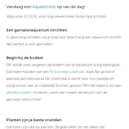
Vandaag een
AquastoreXL
tip van de dag!
Volg onze
BLOGXL
voor nog veeeel meer leuke tips & tricks.
Een garnalenaquarium inrichten.
In deze blog vertellen wij je stap voor stap hoe je een aquarium inricht
dat perfect is voor garnalen!
Begin bij de bodem
Dit wordt vaak vergeten, de bodem van je aquarium is erg belangrijk.
Garnalen houden van een
fijnkorrelig substraat
, zoals fijn grind of
speciaal garnalenzand. Dit materiaal is zacht voor hun pootjes en
zorgt ervoor dat ze makkelijk kunnen graven. TIP! Het beste is om een
donkere bodem
te kiezen, want dat maakt de kleuren van de
garnalen extra mooi!
Planten zijn je beste vrienden
Garnalen zijn dol op planten. Ze gebruiken ze niet alleen als