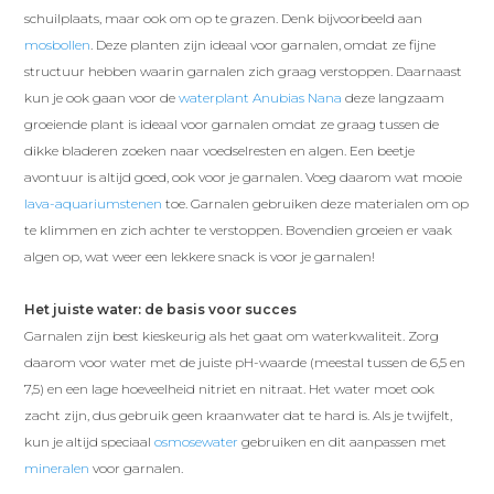
schuilplaats, maar ook om op te grazen. Denk bijvoorbeeld aan
mosbollen
. Deze planten zijn ideaal voor garnalen, omdat ze fijne
structuur hebben waarin garnalen zich graag verstoppen. Daarnaast
kun je ook gaan voor de
waterplant Anubias Nana
deze langzaam
groeiende plant is ideaal voor garnalen omdat ze graag tussen de
dikke bladeren zoeken naar voedselresten en algen. Een beetje
avontuur is altijd goed, ook voor je garnalen. Voeg daarom wat mooie
lava-aquariumstenen
toe. Garnalen gebruiken deze materialen om op
te klimmen en zich achter te verstoppen. Bovendien groeien er vaak
algen op, wat weer een lekkere snack is voor je garnalen!
Het juiste water: de basis voor succes
Garnalen zijn best kieskeurig als het gaat om waterkwaliteit. Zorg
daarom voor water met de juiste pH-waarde (meestal tussen de 6,5 en
7,5) en een lage hoeveelheid nitriet en nitraat. Het water moet ook
zacht zijn, dus gebruik geen kraanwater dat te hard is. Als je twijfelt,
kun je altijd speciaal
osmosewater
gebruiken en dit aanpassen met
mineralen
voor garnalen.