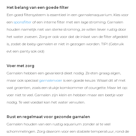
Het belang van een goede filter
Een goed filtersysteem is essentieel in een garnalenaquarium. Kies voor
een
sponsfilter
of een interne filter met een lage stroming. Garnalen
houden namelijk niet van sterke stroming, ze willen liever rustig door
het water zweven. Zorg er ook voor dat de inlaat van de filter afgedekt
is, zodat de baby-garnalen er niet in gezogen worden. TIP! (Gebruik
evt een panty sok oid)
Voer met zorg
Garnalen hebben een gevarieerd dieet nodig. Ze eten graag algen,
maar ook speciaal
garnalenvoer
is een goede keuze. Wissel dit af met
wat groenten, zoals een stukje komkommer of courgette. Maar let op:
voer niet te veel. Garnalen zijn klein en hebben maar een beetje voer
nodig. Te veel voedsel kan het water vervuilen.
Rust en regelmaat voor gezonde garnalen
Garnalen houden van een rustig aquarium zonder al te veel
schommelingen. Zorg daarom voor een stabiele temperatuur, rond de