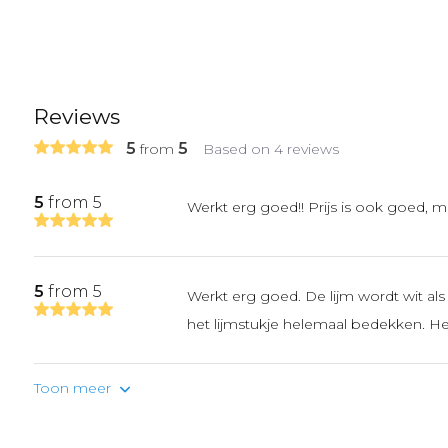
Reviews
5
5
from
Based on 4 reviews
5
from 5
Werkt erg goed!! Prijs is ook goed, 
5
from 5
Werkt erg goed. De lijm wordt wit als 
het lijmstukje helemaal bedekken. Het 
Toon meer