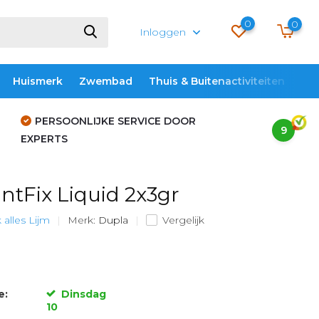
0
0
Inloggen
Huismerk
Zwembad
Thuis & Buitenactiviteiten
ME
PERSOONLIJKE SERVICE DOOR
9
EXPERTS
ntFix Liquid 2x3gr
 alles Lijm
Merk:
Dupla
Vergelijk
e:
Dinsdag
10