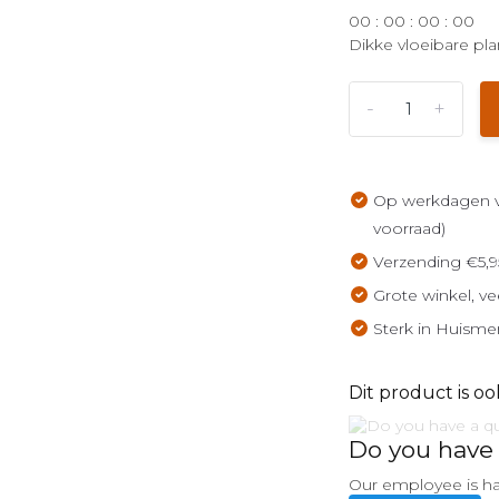
0
0
:
0
0
:
0
0
:
0
0
Dikke vloeibare plan
-
+
Op werkdagen vo
voorraad)
Verzending €5,9
Grote winkel, ve
Sterk in Huisme
Dit product is oo
Do you have 
Our employee is ha