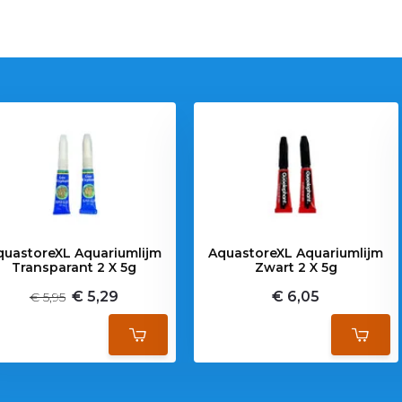
quastoreXL Aquariumlijm
AquastoreXL Aquariumlijm
Transparant 2 X 5g
Zwart 2 X 5g
€ 5,29
€ 6,05
€ 5,95