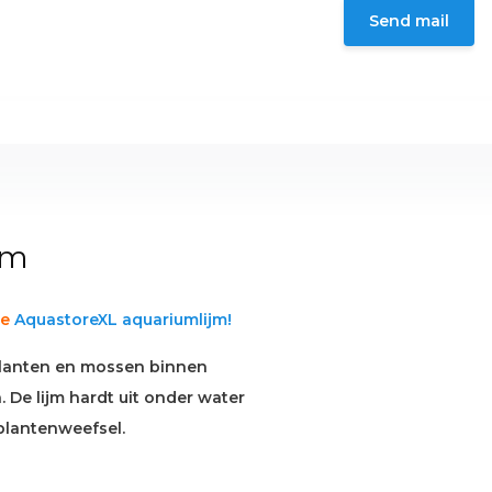
Send mail
am
de
AquastoreXL aquariumlijm!
m planten en mossen binnen
 De lijm hardt uit onder water
plantenweefsel.