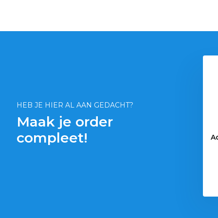
rplant Mosbol
Waterplant Mosbol
oflora M 3-4cm
Chladoflora XXL 7-9cm
€ 3,05
€ 13,49
HEB JE HIER AL AAN GEDACHT?
Maak je order
compleet!
A