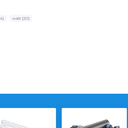
4)
watt (20)