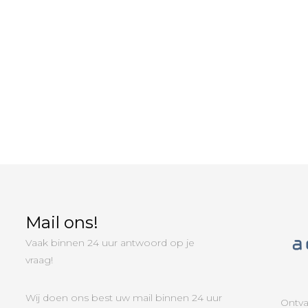
Mail ons!
Vaak binnen 24 uur antwoord op je
vraag!
Wij doen ons best uw mail binnen 24 uur
Ontva