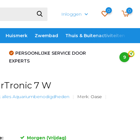
0
0
Inloggen
Huismerk
Zwembad
Thuis & Buitenactiviteiten
ME
PERSOONLIJKE SERVICE DOOR
9
EXPERTS
rTronic 7 W
k alles Aquariumbenodigdheden
Merk:
Oase
e:
Morgen (Vrijdag)