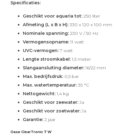
Specificaties:
Geschikt voor aquaria tot:
250 liter
Afmeting (L x B x H):
330 x 120 x 100 mm
Nominale spanning:
230 V / 50 Hz
Vermogensopname:
11 watt
UVC-vermogen:
7 watt
Lengte stroomkabel:
1,5 meter
Slangaansluiting diameter:
16/22 mm
Max. bedrijfsdruk:
0,5 bar
Max. watertemperatuur:
35 °C
Nettogewicht:
1,4 kg
Geschikt voor zeewater:
Ja
Geschikt voor zoetwater:
Ja
Garantie:
2 jaar
Oase ClearTronic 7 W