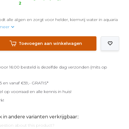
2
dt alle algen en zorgt voor helder, kiemvrij water in aquaria
 meer
Toevoegen aan winkelwagen
or 16:00 besteld is dezelfde dag verzonden (mits op
5 en vanaf €59,- GRATIS*
el op voorraad en alle kennis in huis!
rk!
k in andere varianten verkrijgbaar::