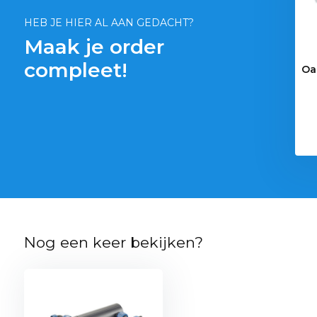
€ 113,-
€ 54,95
HEB JE HIER AL AAN GEDACHT?
Maak je order
compleet!
Oa
Nog een keer bekijken?