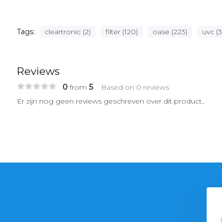
Tags:
cleartronic (2)
filter (120)
oase (223)
uvc (3
Reviews
0
5
from
Based on 0 reviews
Er zijn nog geen reviews geschreven over dit product..
se FishGuard
Oase ClearTronic 11 W
derautomaat