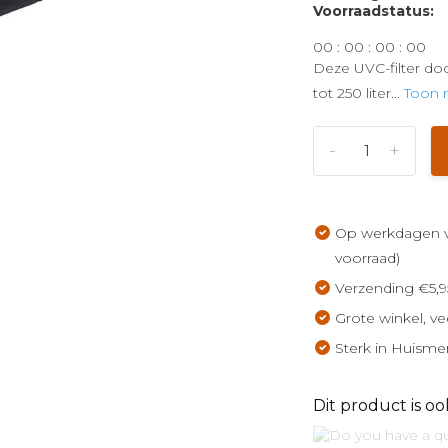
Voorraadstatus:
0
0
:
0
0
:
0
0
:
0
0
Deze UVC-filter doo
tot 250 liter...
Toon
-
+
Op werkdagen vo
voorraad)
Verzending €5,9
Grote winkel, ve
Sterk in Huisme
Dit product is oo