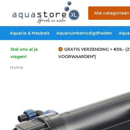
Alle categorieën
Aquaria & Meubels
Aquariumbenodigdheden
Aqua
Stel ons al je
GRATIS VERZENDING > €59,- (Z
vragen!
VOORWAARDEN*)
Home