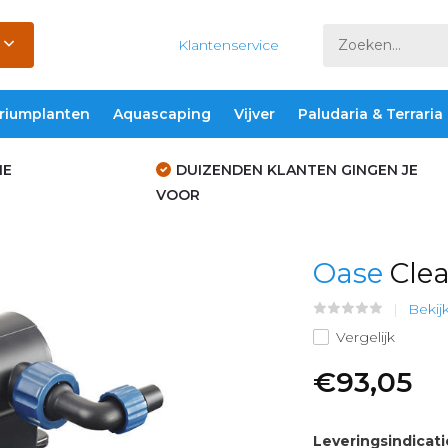
Klantenservice
riumplanten
Aquascaping
Vijver
Paludaria & Terraria
IE
DUIZENDEN KLANTEN GINGEN JE
VOOR
Oase
Clea
Bekij
Vergelijk
€93,05
Leveringsindicati