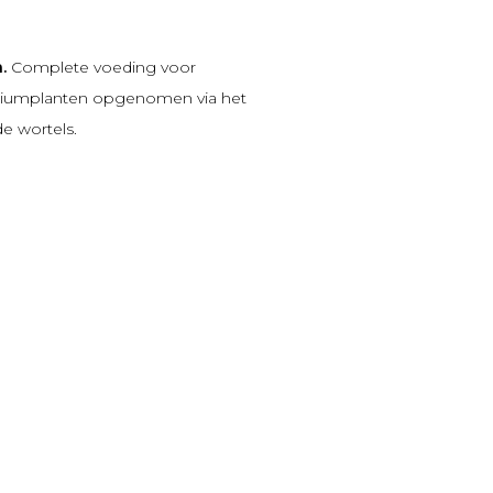
a.
Complete voeding voor
riumplanten opgenomen via het
e wortels.