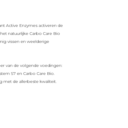
ant Active Enzymes
activeren de
het natuurlijke
Carbo Care Bio
inig vissen en weelderige
oer van de volgende voedingen:
ystem S7 en Carbo Care Bio.
 met de allerbeste kwaliteit.