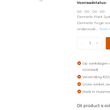
Voorraadstatus:
0
0
:
0
0
:
0
0
:
0
0
Dennerle Plant Sys
Dennerle: hoge vo
onderzoek....
Toon
-
+
Op werkdagen vo
voorraad)
Verzending €5,9
Grote winkel, ve
Sterk in Huisme
Dit product is oo