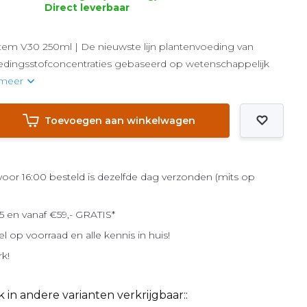
Direct leverbaar
tem V30 250ml | De nieuwste lijn plantenvoeding van
edingsstofconcentraties gebaseerd op wetenschappelijk
 meer
Toevoegen aan winkelwagen
or 16:00 besteld is dezelfde dag verzonden (mits op
5 en vanaf €59,- GRATIS*
el op voorraad en alle kennis in huis!
rk!
k in andere varianten verkrijgbaar::