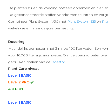
De planten zullen de voeding meteen opnemen en hier lang
De geconcentreerde stoffen voorkomen tekorten en zorgen
Combineer Plant System V30 met
Plant System E15
en
Pla
wekelijkse en maandelijkse bemesting.
Dosering:
Maandelijks bemesten met 3 ml op 100 liter water. Een ver
voor 16.000 liter aquariumwater. Om de voeding beter over 
gebruiken maken van de
Dosator
.
Plant Care niveau:
Level 1 BASIC
Level 2 PRO
✔️
ADD-ON
Level 1 BASIC