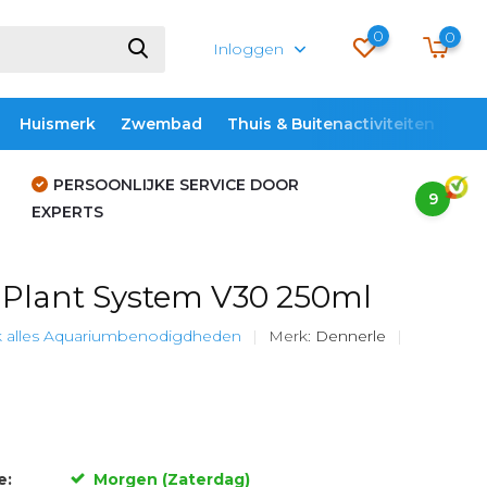
0
0
Inloggen
Huismerk
Zwembad
Thuis & Buitenactiviteiten
ME
PERSOONLIJKE SERVICE DOOR
9
EXPERTS
Plant System V30 250ml
k alles Aquariumbenodigdheden
Merk:
Dennerle
e:
Morgen (Zaterdag)