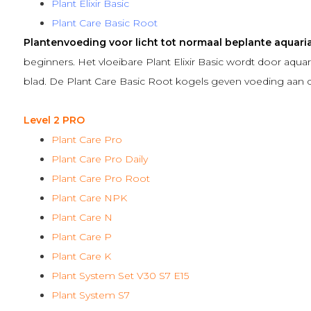
Plant Elixir Basic
Plant Care Basic Root
Plantenvoeding voor licht tot normaal beplante aquari
beginners. Het vloeibare
Plant Elixir Basic
wordt door aqua
blad. De
Plant Care Basic Root
kogels geven voeding aan d
Level 2 PRO
Plant Care Pro
Plant Care Pro Daily
Plant Care Pro Root
Plant Care NPK
Plant Care N
Plant Care P
Plant Care K
Plant System Set V30 S7 E15
Plant System S7