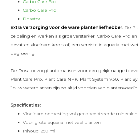
Carbo Care Bio
Carbo Care Pro
Dosator
Extra verzorging voor de ware plantenliefhebber.
De
Pl
celdeling en werken als groeiversterker.
Carbo Care Pro
en 
bevatten vloeibare koolstof; een vereiste in aquaria met we
begroeiing.
De
Dosator
zorgt automatisch voor een gelijkmatige toev
Plant Care Pro, Plant Care NPK, Plant System V30, Plant S
Jouw waterplanten zijn zo altijd voorzien van plantenvoeding
Specificaties:
Vloeibare bemesting vol geconcentreerde mineralen
Voor grote aquaria met veel planten
Inhoud: 250 ml