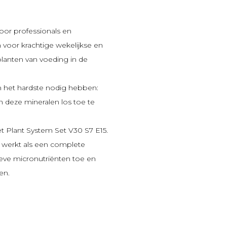
or professionals en
voor krachtige wekelijkse en
lanten van voeding in de
 het hardste nodig hebben:
jn deze mineralen los toe te
et
Plant System Set V30 S7 E15
.
werkt als een complete
ieve micronutriënten toe en
en.