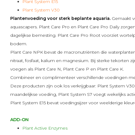
Plant System E15
Plant System V30
Plantenvoeding voor sterk beplante aquaria.
Gemaakt vo
aquascapers.
Plant Care Pro
en
Plant Care Pro Daily
zorgen 
dagelijkse bemesting.
Plant Care Pro Root
voorziet wortelp
bodem.
Plant Care NPK
bevat de macronutriënten die waterplanten
nitraat, fosfaat, kalium en magnesium. Bij sterke tekorten zi
voegen als
Plant Care N
,
Plant Care P
en
Plant Care K
.
Combineer en complimenteer verschillende voedingen m
Deze producten zijn ook los verkrijgbaar:
Plant System V30
maandelijkse voeding,
Plant System S7
voegt wekelijks act
Plant System E15
bevat voedingsijzer voor weelderige kleur
ADD-ON
Plant Active Enzymes