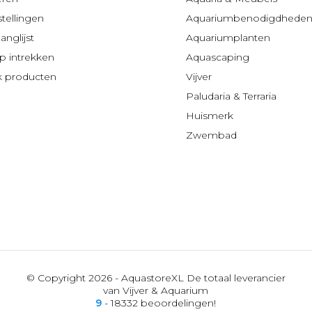
stellingen
Aquariumbenodigdhede
anglijst
Aquariumplanten
 intrekken
Aquascaping
jk producten
Vijver
Paludaria & Terraria
Huismerk
Zwembad
© Copyright 2026 - AquastoreXL De totaal leverancier
van Vijver & Aquarium
9
- 18332 beoordelingen!