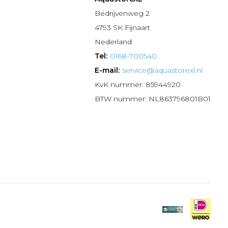
n
Bedrijvenweg 2
4793 SK Fijnaart
Nederland
Tel:
0168-700540
E-mail:
service@aquastorexl.nl
KvK nummer: 85944920
BTW nummer: NL863796801B01