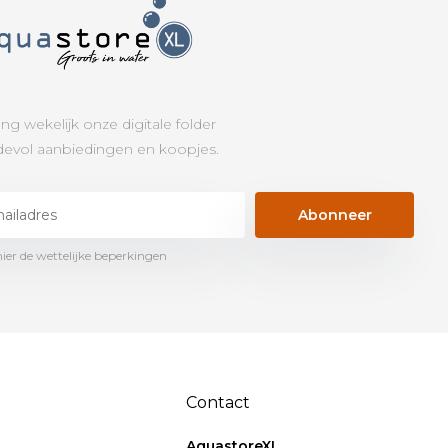
ng wekelijk onze digitale folder
evol aanbiedingen en koopjes.
Abonneer
hier de wettelijke beperkingen
Contact
AquastoreXL