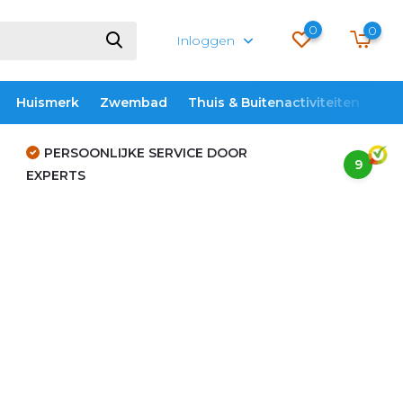
0
0
Inloggen
Huismerk
Zwembad
Thuis & Buitenactiviteiten
ME
PERSOONLIJKE SERVICE DOOR
9
EXPERTS