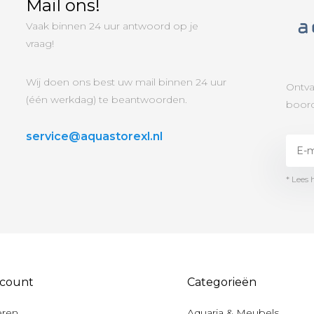
Mail ons!
Vaak binnen 24 uur antwoord op je
vraag!
Wij doen ons best uw mail binnen 24 uur
Ontva
(één werkdag) te beantwoorden.
boord
service@aquastorexl.nl
* Lees 
ccount
Categorieën
eren
Aquaria & Meubels