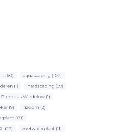
t (60)
aquascaping (107)
deren (1)
hardscaping (39)
Pteropus Windelow (1)
ker (9)
rizoom (2)
rplant (131)
XL (27)
zoetwaterplant (11)