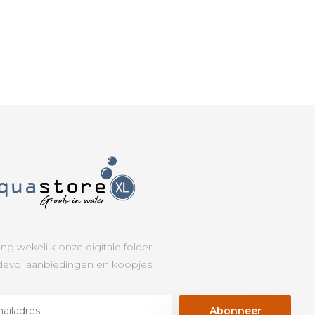
ng wekelijk onze digitale folder
evol aanbiedingen en koopjes.
Abonneer