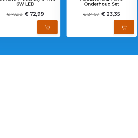
6W LED
Onderhoud Set
€ 72,99
€ 23,35
€ 79,90
€ 24,07