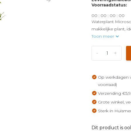
Voorraadstatus:
0
0
:
0
0
:
0
0
:
0
0
Waterplant Microso
makkelijke plant, i
Toon meer
-
+
Op werkdagen vo
voorraad)
Verzending €5,9
Grote winkel, ve
Sterk in Huisme
Dit product is oo