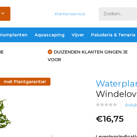
Klantenservice
riumplanten
Aquascaping
Vijver
Paludaria & Terraria
IE
DUIZENDEN KLANTEN GINGEN JE
VOOR
Waterpla
met Plantgarantie!
Windelov 
Bekij
€16,75
Leveringsindicati