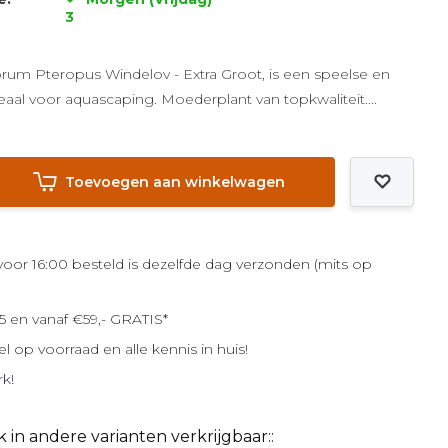
3
rum Pteropus Windelov - Extra Groot, is een speelse en
deaal voor aquascaping. Moederplant van topkwaliteit....
Toevoegen aan winkelwagen
or 16:00 besteld is dezelfde dag verzonden (mits op
5 en vanaf €59,- GRATIS*
el op voorraad en alle kennis in huis!
rk!
k in andere varianten verkrijgbaar::