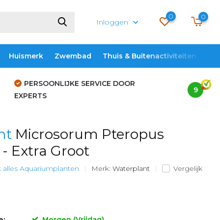
0
0
Inloggen
Huismerk
Zwembad
Thuis & Buitenactiviteiten
ME
PERSOONLIJKE SERVICE DOOR
9
EXPERTS
nt
Microsorum Pteropus
- Extra Groot
k alles Aquariumplanten
Merk:
Waterplant
Vergelijk
e:
Morgen (Vrijdag)