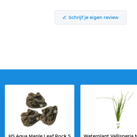
Schrijf je eigen review
HS Aqua Maple Leaf Rock S
Waterplant Vallisneria