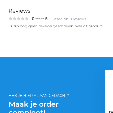
Reviews
0
5
from
Based on 0 reviews
Er zijn nog geen reviews geschreven over dit product..
JBL Manado Dark
€ 20,09
HEB JE HIER AL AAN GEDACHT?
Maak je order
compleet!
omplete Substrate
De