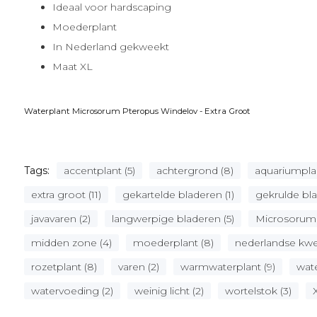
Ideaal voor hardscaping
Moederplant
In Nederland gekweekt
Maat XL
Waterplant Microsorum Pteropus Windelov - Extra Groot
Tags:
accentplant (5)
achtergrond (8)
aquariumplan
extra groot (11)
gekartelde bladeren (1)
gekrulde bla
javavaren (2)
langwerpige bladeren (5)
Microsorum 
midden zone (4)
moederplant (8)
nederlandse kwe
rozetplant (8)
varen (2)
warmwaterplant (9)
wate
watervoeding (2)
weinig licht (2)
wortelstok (3)