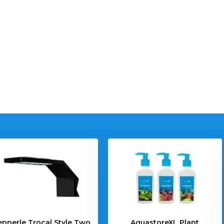
nnerle Trocal Style Two
AquastoreXL Plant