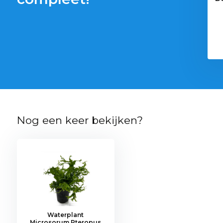
g Voedingsbodem
€ 12,09
5,19
Nog een keer bekijken?
Waterplant
Microsorum Pteropus