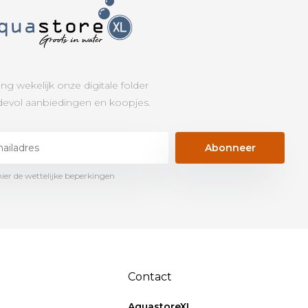
ng wekelijk onze digitale folder
evol aanbiedingen en koopjes.
Abonneer
hier de wettelijke beperkingen
Contact
AquastoreXL