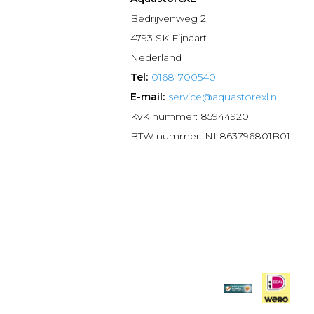
n
Bedrijvenweg 2
4793 SK Fijnaart
Nederland
Tel:
0168-700540
E-mail:
service@aquastorexl.nl
KvK nummer: 85944920
BTW nummer: NL863796801B01