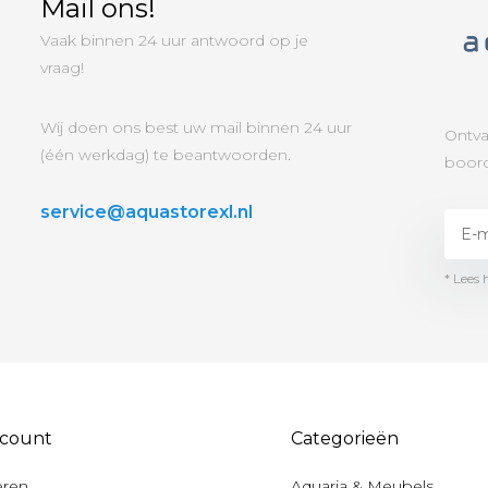
Mail ons!
Vaak binnen 24 uur antwoord op je
vraag!
Wij doen ons best uw mail binnen 24 uur
Ontva
(één werkdag) te beantwoorden.
boord
service@aquastorexl.nl
* Lees 
ccount
Categorieën
eren
Aquaria & Meubels