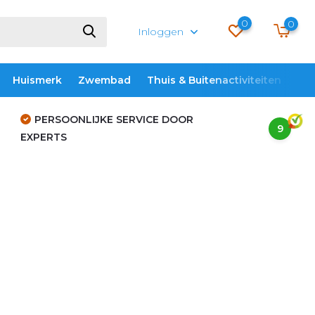
0
0
Inloggen
Huismerk
Zwembad
Thuis & Buitenactiviteiten
ME
PERSOONLIJKE SERVICE DOOR
9
EXPERTS