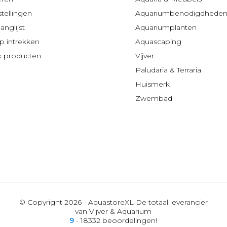
stellingen
Aquariumbenodigdhede
anglijst
Aquariumplanten
 intrekken
Aquascaping
jk producten
Vijver
Paludaria & Terraria
Huismerk
Zwembad
© Copyright 2026 - AquastoreXL De totaal leverancier
van Vijver & Aquarium
9
- 18332 beoordelingen!