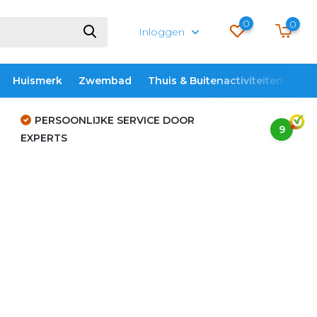
0
0
Inloggen
Huismerk
Zwembad
Thuis & Buitenactiviteiten
ME
PERSOONLIJKE SERVICE DOOR
9
EXPERTS