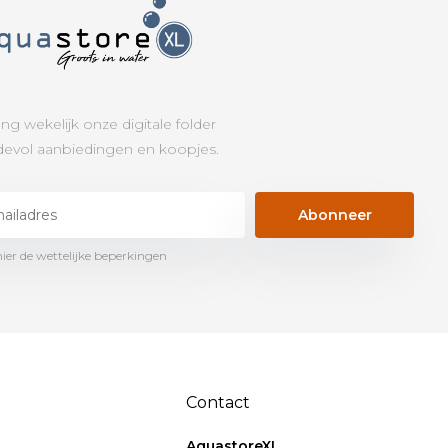
ng wekelijk onze digitale folder
evol aanbiedingen en koopjes.
Abonneer
hier de wettelijke beperkingen
Contact
AquastoreXL