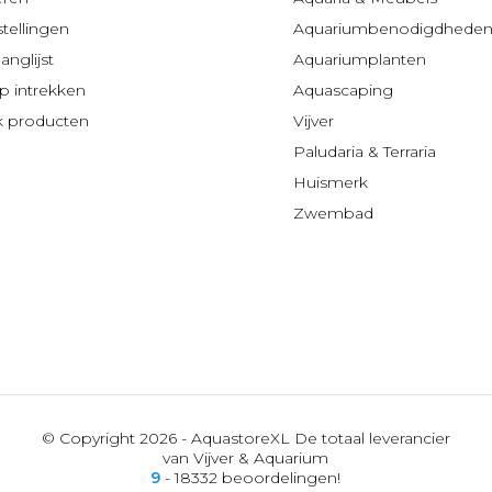
stellingen
Aquariumbenodigdhede
anglijst
Aquariumplanten
 intrekken
Aquascaping
jk producten
Vijver
Paludaria & Terraria
Huismerk
Zwembad
© Copyright 2026 - AquastoreXL De totaal leverancier
van Vijver & Aquarium
9
- 18332 beoordelingen!