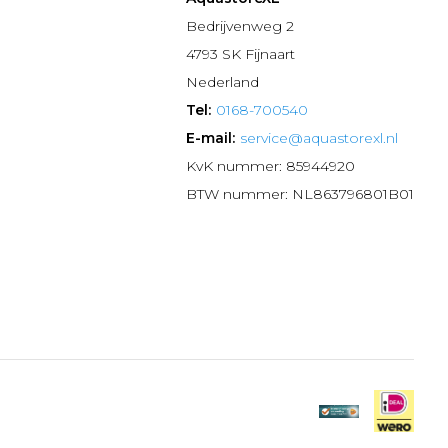
n
Bedrijvenweg 2
4793 SK Fijnaart
Nederland
Tel:
0168-700540
E-mail:
service@aquastorexl.nl
KvK nummer: 85944920
BTW nummer: NL863796801B01