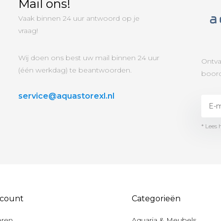
Mail ons!
Vaak binnen 24 uur antwoord op je
vraag!
Wij doen ons best uw mail binnen 24 uur
Ontva
(één werkdag) te beantwoorden.
boord
service@aquastorexl.nl
* Lees 
ccount
Categorieën
eren
Aquaria & Meubels