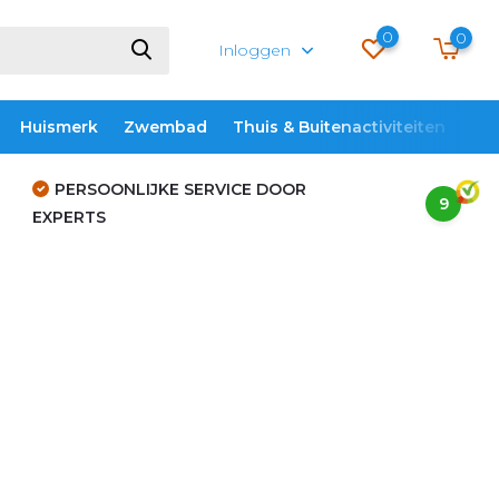
0
0
Inloggen
Huismerk
Zwembad
Thuis & Buitenactiviteiten
ME
PERSOONLIJKE SERVICE DOOR
9
EXPERTS