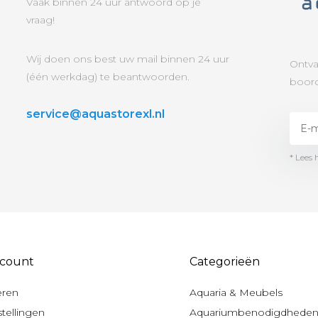
Vaak binnen 24 uur antwoord op je
vraag!
Wij doen ons best uw mail binnen 24 uur
Ontva
(één werkdag) te beantwoorden.
boord
service@aquastorexl.nl
* Lees 
ccount
Categorieën
eren
Aquaria & Meubels
stellingen
Aquariumbenodigdhede