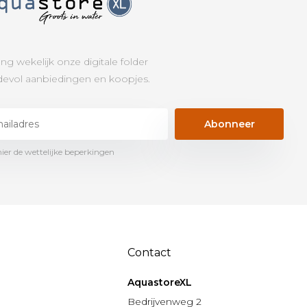
ng wekelijk onze digitale folder
evol aanbiedingen en koopjes.
Abonneer
hier de wettelijke beperkingen
Contact
AquastoreXL
n
Bedrijvenweg 2