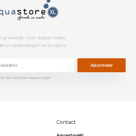
ng wekelijk onze digitale folder
evol aanbiedingen en koopjes.
Abonneer
hier de wettelijke beperkingen
Contact
AquastoreXL