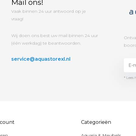
Mail ons!
Vaak binnen 24 uur antwoord op je
vraag!
Wij doen ons best uw mail binnen 24 uur
Ontva
(één werkdag) te beantwoorden.
boord
service@aquastorexl.nl
* Lees 
ccount
Categorieën
eren
Aquaria & Meubels