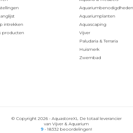
stellingen
Aquariumbenodigdhede
anglijst
Aquariumplanten
 intrekken
Aquascaping
jk producten
Vijver
Paludaria & Terraria
Huismerk
Zwembad
© Copyright 2026 - AquastoreXL De totaal leverancier
van Vijver & Aquarium
9
- 18332 beoordelingen!