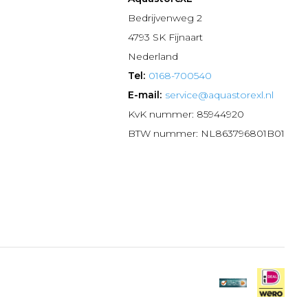
n
Bedrijvenweg 2
4793 SK Fijnaart
Nederland
Tel:
0168-700540
E-mail:
service@aquastorexl.nl
KvK nummer: 85944920
BTW nummer: NL863796801B01