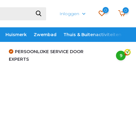
0
0
Inloggen
Huismerk
Zwembad
Thuis & Buitenactiviteiten
ME
PERSOONLIJKE SERVICE DOOR
9
EXPERTS