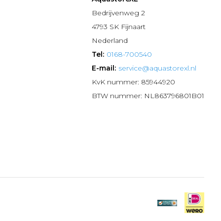
n
Bedrijvenweg 2
4793 SK Fijnaart
Nederland
Tel:
0168-700540
E-mail:
service@aquastorexl.nl
KvK nummer: 85944920
BTW nummer: NL863796801B01