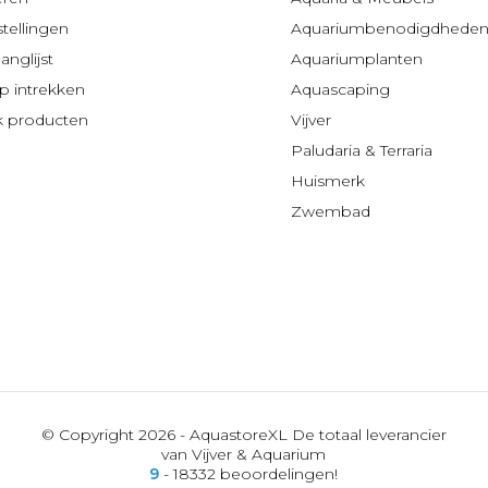
stellingen
Aquariumbenodigdhede
anglijst
Aquariumplanten
 intrekken
Aquascaping
jk producten
Vijver
Paludaria & Terraria
Huismerk
Zwembad
© Copyright 2026 - AquastoreXL De totaal leverancier
van Vijver & Aquarium
9
- 18332 beoordelingen!