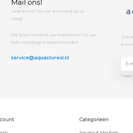
Mail ons!
Vaak binnen 24 uur antwoord op je
vraag!
Wij doen ons best uw mail binnen 24 uur
Ontva
(één werkdag) te beantwoorden.
boord
service@aquastorexl.nl
* Lees 
ccount
Categorieën
eren
Aquaria & Meubels