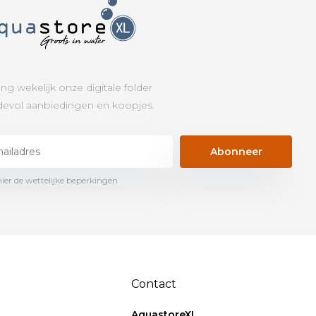
ng wekelijk onze digitale folder
evol aanbiedingen en koopjes.
Abonneer
hier de wettelijke beperkingen
Contact
AquastoreXL