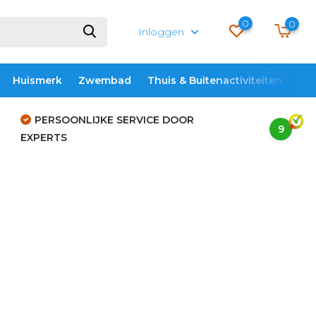
0
0
Inloggen
Huismerk
Zwembad
Thuis & Buitenactiviteiten
ME
PERSOONLIJKE SERVICE DOOR
9
EXPERTS