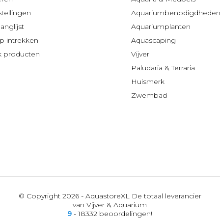
stellingen
Aquariumbenodigdhede
anglijst
Aquariumplanten
 intrekken
Aquascaping
jk producten
Vijver
Paludaria & Terraria
Huismerk
Zwembad
© Copyright 2026 - AquastoreXL De totaal leverancier
van Vijver & Aquarium
9
- 18332 beoordelingen!