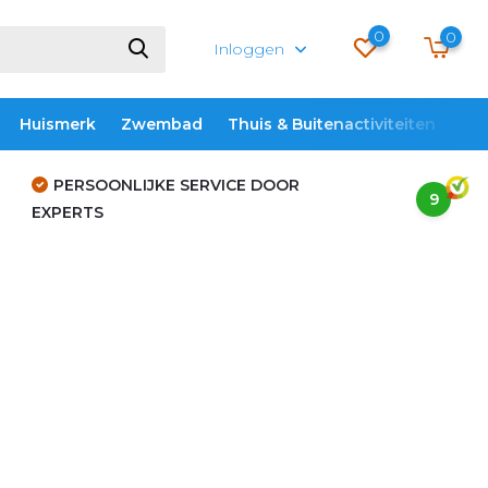
0
0
Inloggen
Huismerk
Zwembad
Thuis & Buitenactiviteiten
ME
PERSOONLIJKE SERVICE DOOR
9
EXPERTS