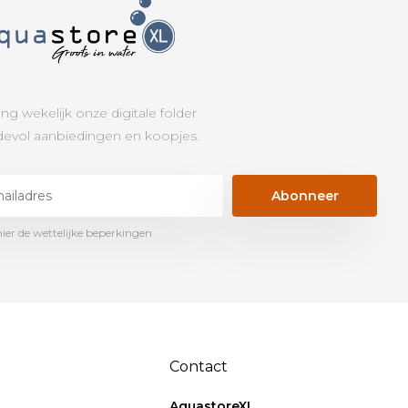
ng wekelijk onze digitale folder
evol aanbiedingen en koopjes.
Abonneer
hier de wettelijke beperkingen
Contact
AquastoreXL