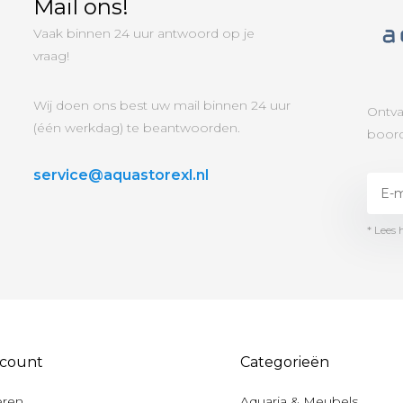
Mail ons!
Vaak binnen 24 uur antwoord op je
vraag!
Wij doen ons best uw mail binnen 24 uur
Ontva
(één werkdag) te beantwoorden.
boord
service@aquastorexl.nl
* Lees 
ccount
Categorieën
eren
Aquaria & Meubels