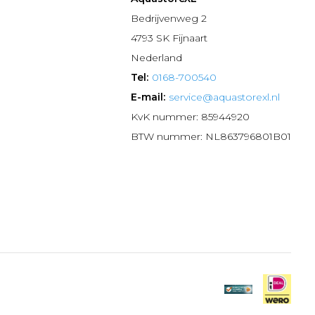
n
Bedrijvenweg 2
4793 SK Fijnaart
Nederland
Tel:
0168-700540
E-mail:
service@aquastorexl.nl
KvK nummer: 85944920
BTW nummer: NL863796801B01