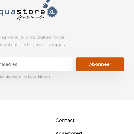
ng wekelijk onze digitale folder
evol aanbiedingen en koopjes.
Abonneer
hier de wettelijke beperkingen
Contact
AquastoreXL