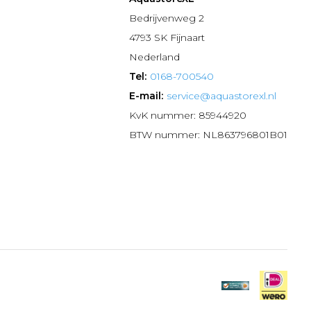
n
Bedrijvenweg 2
4793 SK Fijnaart
Nederland
Tel:
0168-700540
E-mail:
service@aquastorexl.nl
KvK nummer: 85944920
BTW nummer: NL863796801B01