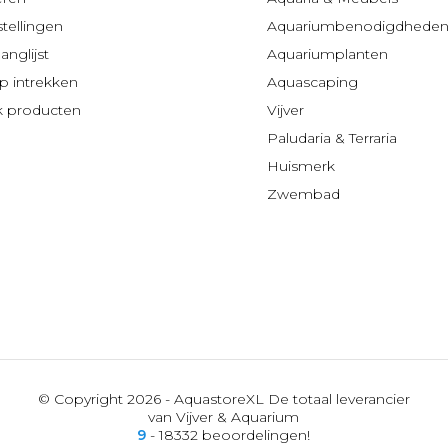
stellingen
Aquariumbenodigdhede
anglijst
Aquariumplanten
 intrekken
Aquascaping
jk producten
Vijver
Paludaria & Terraria
Huismerk
Zwembad
© Copyright 2026 - AquastoreXL De totaal leverancier
van Vijver & Aquarium
9
- 18332 beoordelingen!