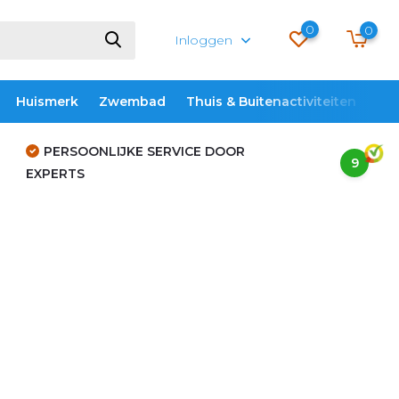
0
0
Inloggen
Huismerk
Zwembad
Thuis & Buitenactiviteiten
ME
PERSOONLIJKE SERVICE DOOR
9
EXPERTS