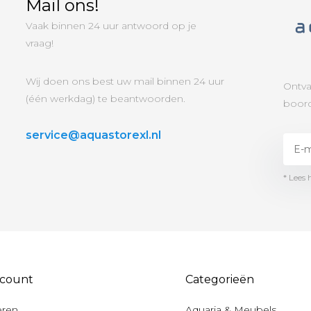
Mail ons!
Vaak binnen 24 uur antwoord op je
vraag!
Wij doen ons best uw mail binnen 24 uur
Ontva
(één werkdag) te beantwoorden.
boord
service@aquastorexl.nl
* Lees 
ccount
Categorieën
eren
Aquaria & Meubels