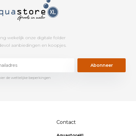
ng wekelijk onze digitale folder
evol aanbiedingen en koopjes.
Abonneer
hier de wettelijke beperkingen
Contact
AquastoreXL