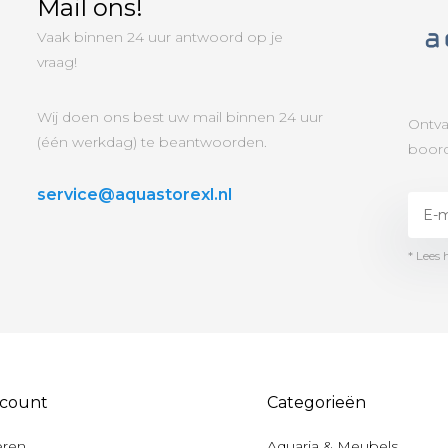
Mail ons!
Vaak binnen 24 uur antwoord op je
vraag!
Wij doen ons best uw mail binnen 24 uur
Ontva
(één werkdag) te beantwoorden.
boord
service@aquastorexl.nl
* Lees 
ccount
Categorieën
eren
Aquaria & Meubels