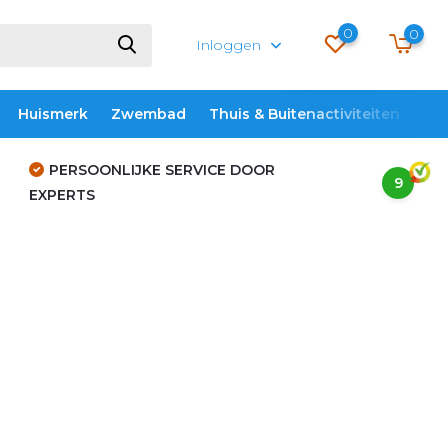
0
0
Inloggen
Huismerk
Zwembad
Thuis & Buitenactiviteiten
ME
PERSOONLIJKE SERVICE DOOR
9
EXPERTS