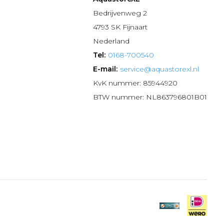
n
Bedrijvenweg 2
4793 SK Fijnaart
Nederland
Tel:
0168-700540
E-mail:
service@aquastorexl.nl
KvK nummer: 85944920
BTW nummer: NL863796801B01