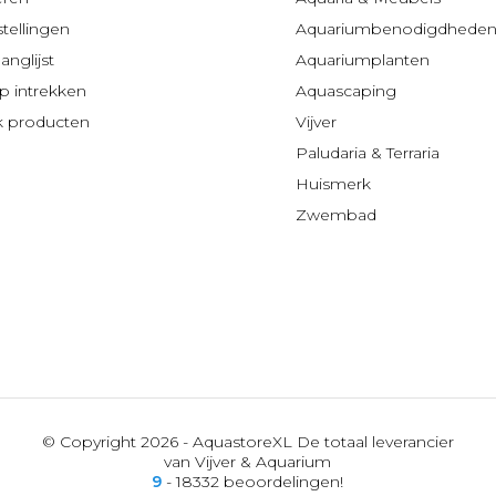
stellingen
Aquariumbenodigdhede
anglijst
Aquariumplanten
 intrekken
Aquascaping
jk producten
Vijver
Paludaria & Terraria
Huismerk
Zwembad
© Copyright 2026 - AquastoreXL De totaal leverancier
van Vijver & Aquarium
9
- 18332 beoordelingen!