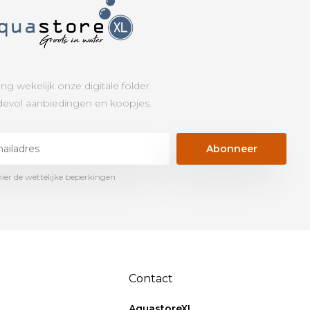
ng wekelijk onze digitale folder
evol aanbiedingen en koopjes.
Abonneer
hier de wettelijke beperkingen
Contact
AquastoreXL