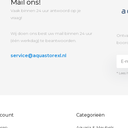
Mail ons!
Vaak binnen 24 uur antwoord op je
vraag!
Wij doen ons best uw mail binnen 24 uur
Ontva
(één werkdag) te beantwoorden.
boord
service@aquastorexl.nl
* Lees 
ccount
Categorieën
eren
Aquaria & Meubels