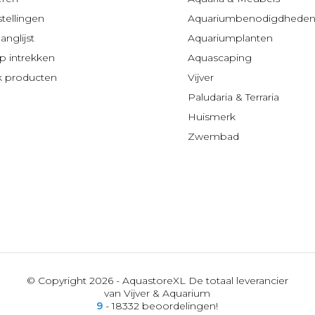
stellingen
Aquariumbenodigdhede
anglijst
Aquariumplanten
 intrekken
Aquascaping
jk producten
Vijver
Paludaria & Terraria
Huismerk
Zwembad
© Copyright 2026 - AquastoreXL De totaal leverancier
van Vijver & Aquarium
9
- 18332 beoordelingen!