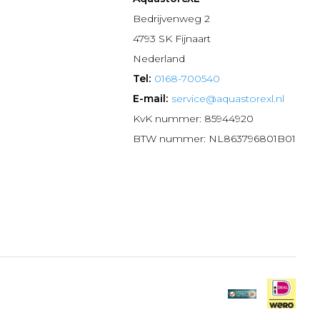
n
Bedrijvenweg 2
4793 SK Fijnaart
Nederland
Tel:
0168-700540
E-mail:
service@aquastorexl.nl
KvK nummer: 85944920
BTW nummer: NL863796801B01