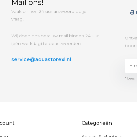
Mail ons!
Vaak binnen 24 uur antwoord op je
vraag!
Wij doen ons best uw mail binnen 24 uur
Ontva
(één werkdag) te beantwoorden.
boord
service@aquastorexl.nl
* Lees 
ccount
Categorieën
eren
Aquaria & Meubels