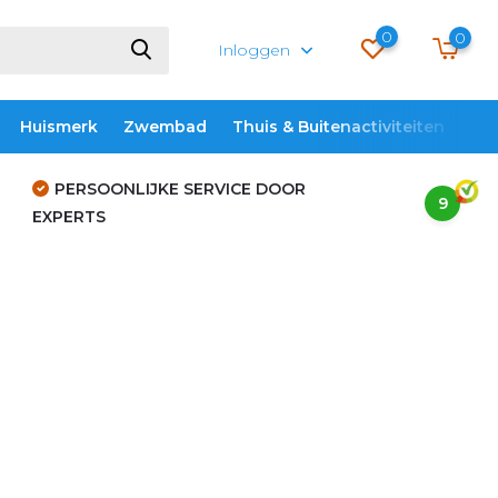
0
0
Inloggen
Huismerk
Zwembad
Thuis & Buitenactiviteiten
ME
PERSOONLIJKE SERVICE DOOR
9
EXPERTS