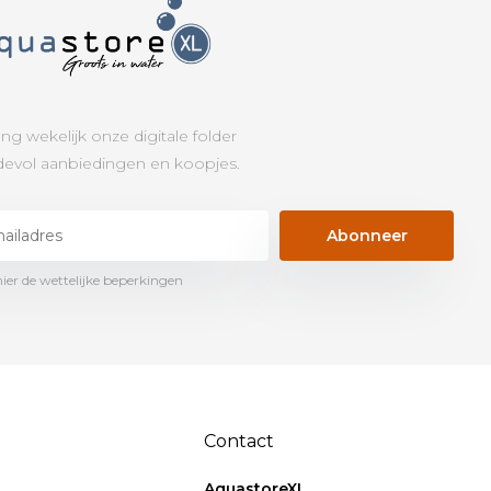
ng wekelijk onze digitale folder
evol aanbiedingen en koopjes.
Abonneer
hier de wettelijke beperkingen
Contact
AquastoreXL