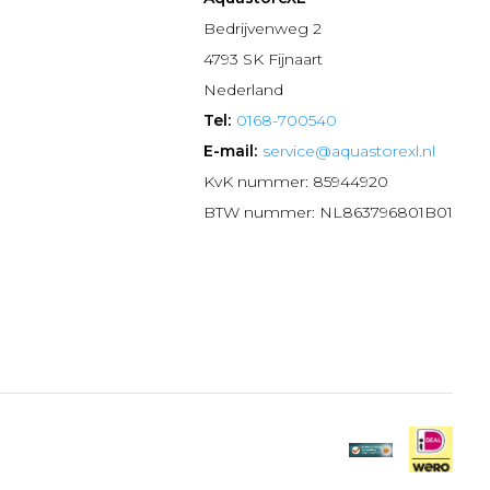
n
Bedrijvenweg 2
4793 SK Fijnaart
Nederland
Tel:
0168-700540
E-mail:
service@aquastorexl.nl
KvK nummer: 85944920
BTW nummer: NL863796801B01