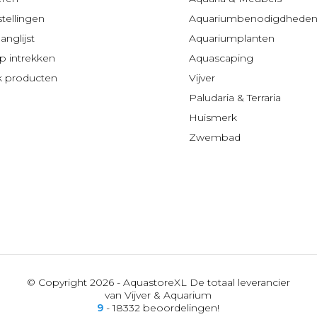
stellingen
Aquariumbenodigdhede
anglijst
Aquariumplanten
 intrekken
Aquascaping
jk producten
Vijver
Paludaria & Terraria
Huismerk
Zwembad
© Copyright 2026 - AquastoreXL De totaal leverancier
van Vijver & Aquarium
9
- 18332 beoordelingen!