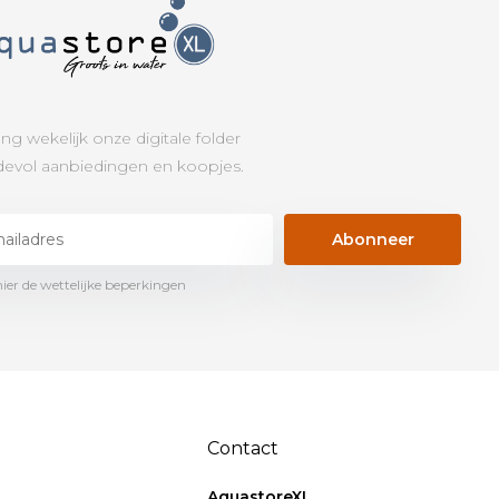
ng wekelijk onze digitale folder
evol aanbiedingen en koopjes.
Abonneer
hier de wettelijke beperkingen
Contact
AquastoreXL