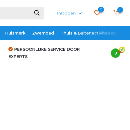
0
0
Inloggen
Huismerk
Zwembad
Thuis & Buitenactiviteiten
ME
PERSOONLIJKE SERVICE DOOR
9
EXPERTS