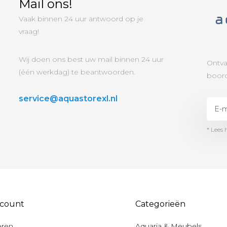
Mail ons!
Vaak binnen 24 uur antwoord op je
vraag!
Wij doen ons best uw mail binnen 24 uur
Ontva
(één werkdag) te beantwoorden.
boord
service@aquastorexl.nl
* Lees 
ccount
Categorieën
eren
Aquaria & Meubels