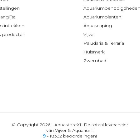
stellingen
Aquariumbenodigdhede
anglijst
Aquariumplanten
 intrekken
Aquascaping
jk producten
Vijver
Paludaria & Terraria
Huismerk
Zwembad
© Copyright 2026 - AquastoreXL De totaal leverancier
van Vijver & Aquarium
9
- 18332 beoordelingen!