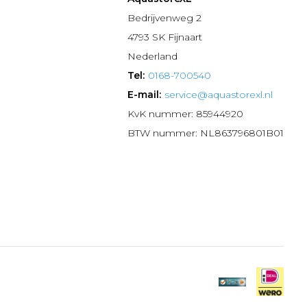
n
Bedrijvenweg 2
4793 SK Fijnaart
Nederland
Tel:
0168-700540
E-mail:
service@aquastorexl.nl
KvK nummer: 85944920
BTW nummer: NL863796801B01