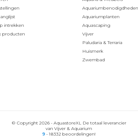
stellingen
Aquariumbenodigdhede
anglijst
Aquariumplanten
 intrekken
Aquascaping
jk producten
Vijver
Paludaria & Terraria
Huismerk
Zwembad
© Copyright 2026 - AquastoreXL De totaal leverancier
van Vijver & Aquarium
9
- 18332 beoordelingen!