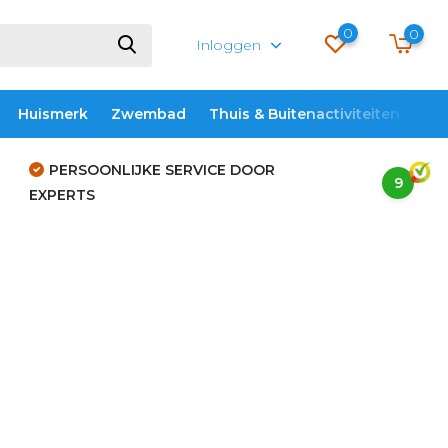
0
0
Inloggen
Huismerk
Zwembad
Thuis & Buitenactiviteiten
ME
PERSOONLIJKE SERVICE DOOR
9
EXPERTS