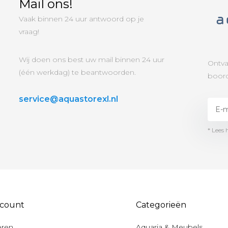
Mail ons!
Vaak binnen 24 uur antwoord op je
vraag!
Wij doen ons best uw mail binnen 24 uur
Ontva
(één werkdag) te beantwoorden.
boord
service@aquastorexl.nl
* Lees 
ccount
Categorieën
eren
Aquaria & Meubels