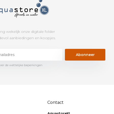
ng wekelijk onze digitale folder
evol aanbiedingen en koopjes.
Abonneer
hier de wettelijke beperkingen
Contact
AquastoreXL