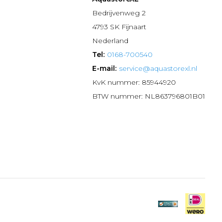
n
Bedrijvenweg 2
4793 SK Fijnaart
Nederland
Tel:
0168-700540
E-mail:
service@aquastorexl.nl
KvK nummer: 85944920
BTW nummer: NL863796801B01