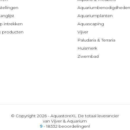
stellingen
Aquariumbenodigdhede
anglijst
Aquariumplanten
 intrekken
Aquascaping
jk producten
Vijver
Paludaria & Terraria
Huismerk
Zwembad
© Copyright 2026 - AquastoreXL De totaal leverancier
van Vijver & Aquarium
9
- 18332 beoordelingen!