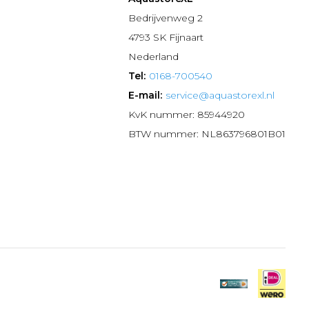
n
Bedrijvenweg 2
4793 SK Fijnaart
Nederland
Tel:
0168-700540
E-mail:
service@aquastorexl.nl
KvK nummer: 85944920
BTW nummer: NL863796801B01