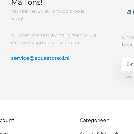
Mail ons!
Vaak binnen 24 uur antwoord op je
vraag!
Wij doen ons best uw mail binnen 24 uur
Ontva
(één werkdag) te beantwoorden.
boord
service@aquastorexl.nl
* Lees 
ccount
Categorieën
eren
Aquaria & Meubels