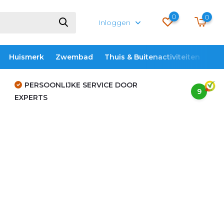
0
0
Inloggen
Huismerk
Zwembad
Thuis & Buitenactiviteiten
ME
PERSOONLIJKE SERVICE DOOR
9
EXPERTS