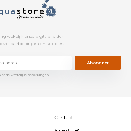
ng wekelijk onze digitale folder
evol aanbiedingen en koopjes.
Abonneer
hier de wettelijke beperkingen
Contact
AquastoreXL