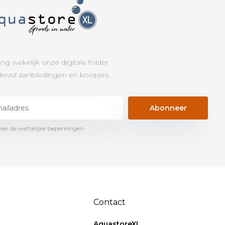
ng wekelijk onze digitale folder
evol aanbiedingen en koopjes.
Abonneer
hier de wettelijke beperkingen
Contact
AquastoreXL