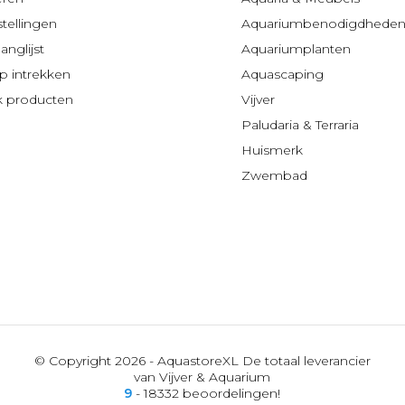
stellingen
Aquariumbenodigdhede
anglijst
Aquariumplanten
 intrekken
Aquascaping
jk producten
Vijver
Paludaria & Terraria
Huismerk
Zwembad
© Copyright 2026 - AquastoreXL De totaal leverancier
van Vijver & Aquarium
9
- 18332 beoordelingen!