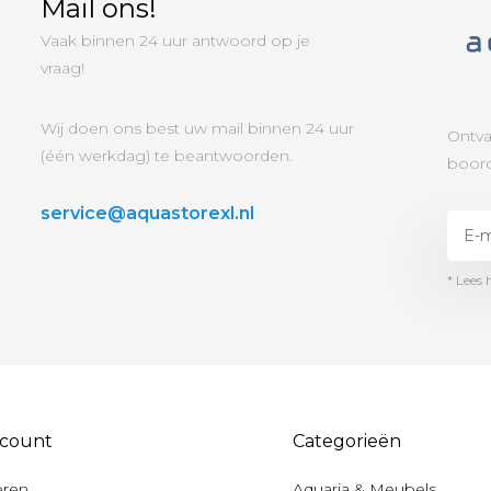
Mail ons!
Vaak binnen 24 uur antwoord op je
vraag!
Wij doen ons best uw mail binnen 24 uur
Ontva
(één werkdag) te beantwoorden.
boord
service@aquastorexl.nl
* Lees 
ccount
Categorieën
eren
Aquaria & Meubels