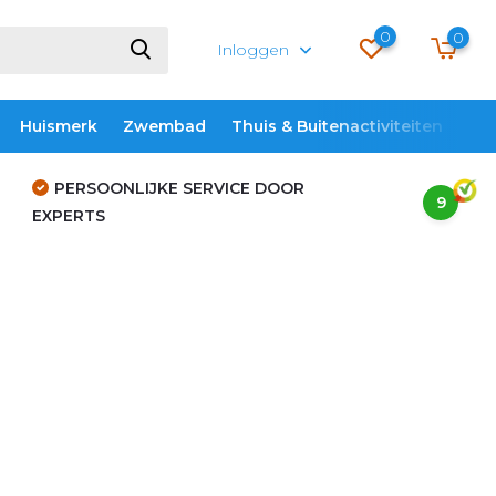
0
0
Inloggen
Huismerk
Zwembad
Thuis & Buitenactiviteiten
ME
PERSOONLIJKE SERVICE DOOR
9
EXPERTS