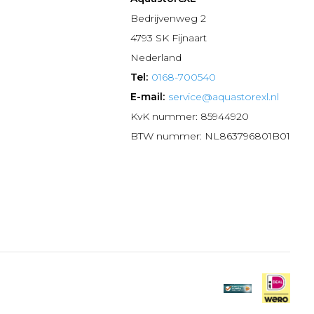
n
Bedrijvenweg 2
4793 SK Fijnaart
Nederland
Tel:
0168-700540
E-mail:
service@aquastorexl.nl
KvK nummer: 85944920
BTW nummer: NL863796801B01