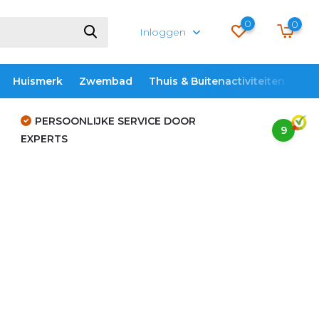
0
0
Inloggen
Huismerk
Zwembad
Thuis & Buitenactiviteiten
ME
PERSOONLIJKE SERVICE DOOR
9
EXPERTS