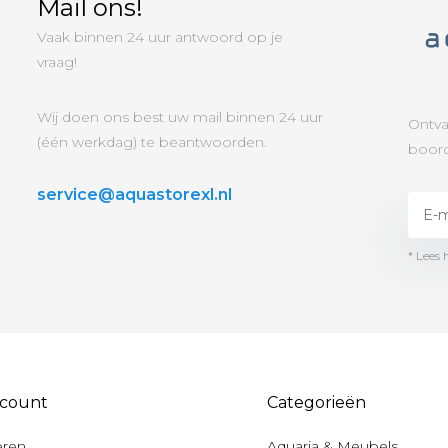
Mail ons!
Vaak binnen 24 uur antwoord op je
vraag!
Wij doen ons best uw mail binnen 24 uur
Ontva
(één werkdag) te beantwoorden.
boord
service@aquastorexl.nl
* Lees 
ccount
Categorieën
eren
Aquaria & Meubels