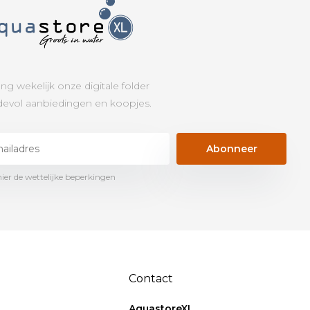
ng wekelijk onze digitale folder
evol aanbiedingen en koopjes.
Abonneer
hier de wettelijke beperkingen
Contact
AquastoreXL