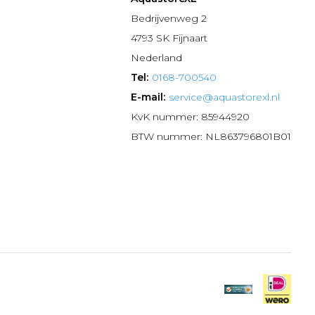
n
Bedrijvenweg 2
4793 SK Fijnaart
Nederland
Tel:
0168-700540
E-mail:
service@aquastorexl.nl
KvK nummer: 85944920
BTW nummer: NL863796801B01