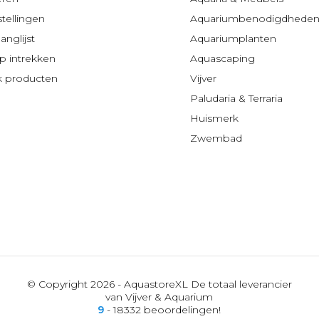
stellingen
Aquariumbenodigdhede
anglijst
Aquariumplanten
 intrekken
Aquascaping
jk producten
Vijver
Paludaria & Terraria
Huismerk
Zwembad
© Copyright 2026 - AquastoreXL De totaal leverancier
van Vijver & Aquarium
9
- 18332 beoordelingen!