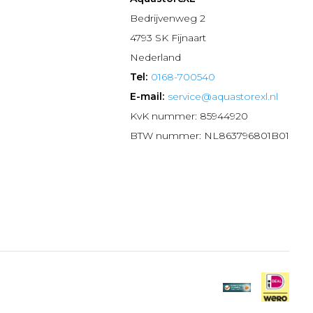
n
Bedrijvenweg 2
4793 SK Fijnaart
Nederland
Tel:
0168-700540
E-mail:
service@aquastorexl.nl
KvK nummer: 85944920
BTW nummer: NL863796801B01