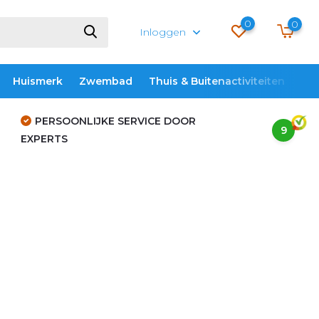
0
0
Inloggen
Huismerk
Zwembad
Thuis & Buitenactiviteiten
ME
PERSOONLIJKE SERVICE DOOR
9
EXPERTS