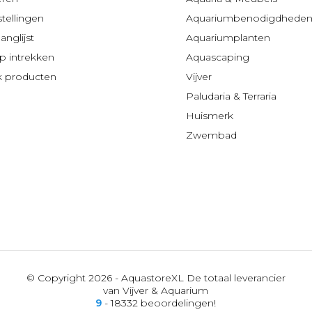
stellingen
Aquariumbenodigdhede
anglijst
Aquariumplanten
 intrekken
Aquascaping
jk producten
Vijver
Paludaria & Terraria
Huismerk
Zwembad
© Copyright 2026 - AquastoreXL De totaal leverancier
van Vijver & Aquarium
9
- 18332 beoordelingen!