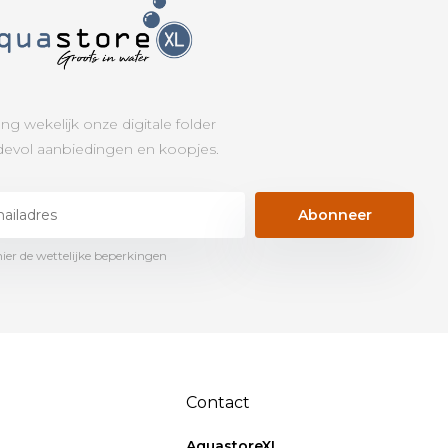
ng wekelijk onze digitale folder
evol aanbiedingen en koopjes.
Abonneer
hier de wettelijke beperkingen
Contact
AquastoreXL