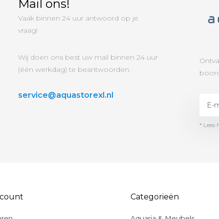
Mail ons!
Vaak binnen 24 uur antwoord op je
vraag!
Wij doen ons best uw mail binnen 24 uur
Ontva
(één werkdag) te beantwoorden.
boord
service@aquastorexl.nl
* Lees 
ccount
Categorieën
eren
Aquaria & Meubels