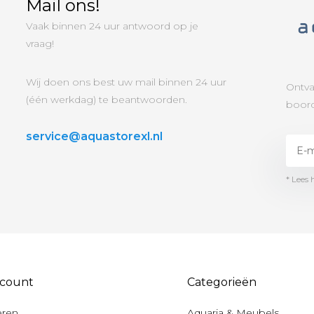
Mail ons!
Vaak binnen 24 uur antwoord op je
vraag!
Wij doen ons best uw mail binnen 24 uur
Ontva
(één werkdag) te beantwoorden.
boord
service@aquastorexl.nl
* Lees 
ccount
Categorieën
eren
Aquaria & Meubels