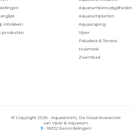
stellingen
Aquariumbenodigdhede
anglijst
Aquariumplanten
 intrekken
Aquascaping
jk producten
Vijver
Paludaria & Terraria
Huismerk
Zwembad
© Copyright 2026 - AquastoreXL De totaal leverancier
van Vijver & Aquarium
9
- 18332 beoordelingen!