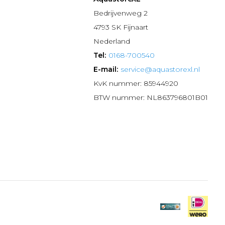
n
Bedrijvenweg 2
4793 SK Fijnaart
Nederland
Tel:
0168-700540
E-mail:
service@aquastorexl.nl
KvK nummer: 85944920
BTW nummer: NL863796801B01