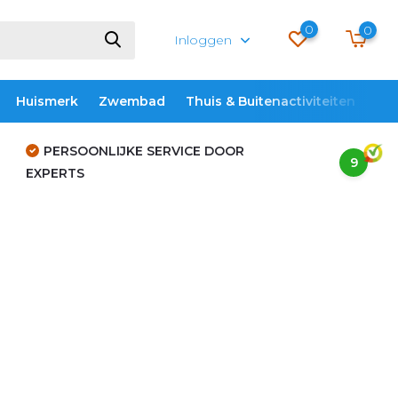
0
0
Inloggen
Huismerk
Zwembad
Thuis & Buitenactiviteiten
ME
PERSOONLIJKE SERVICE DOOR
9
EXPERTS