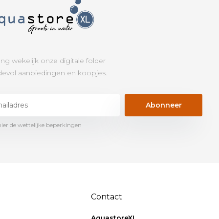
ng wekelijk onze digitale folder
evol aanbiedingen en koopjes.
Abonneer
hier de wettelijke beperkingen
Contact
AquastoreXL