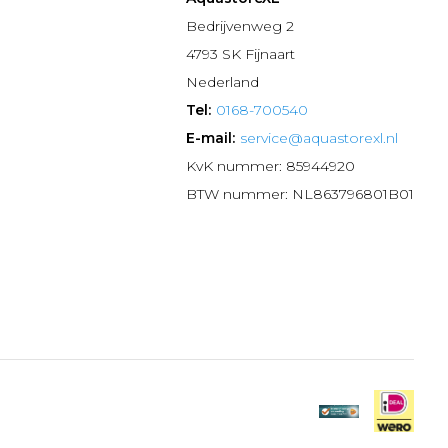
n
Bedrijvenweg 2
4793 SK Fijnaart
Nederland
Tel:
0168-700540
E-mail:
service@aquastorexl.nl
KvK nummer: 85944920
BTW nummer: NL863796801B01