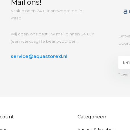
Mail ons!
Vaak binnen 24 uur antwoord op je
vraag!
Wij doen ons best uw mail binnen 24 uur
Ontva
(één werkdag) te beantwoorden.
boord
service@aquastorexl.nl
* Lees 
ccount
Categorieën
eren
Aquaria & Meubels