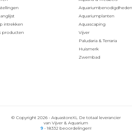
stellingen
Aquariumbenodigdhede
anglijst
Aquariumplanten
 intrekken
Aquascaping
jk producten
Vijver
Paludaria & Terraria
Huismerk
Zwembad
© Copyright 2026 - AquastoreXL De totaal leverancier
van Vijver & Aquarium
9
- 18332 beoordelingen!