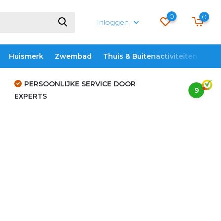
0
0
Inloggen
Huismerk
Zwembad
Thuis & Buitenactiviteiten
ME
PERSOONLIJKE SERVICE DOOR
9
EXPERTS