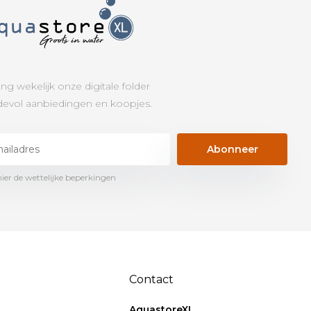
ng wekelijk onze digitale folder
evol aanbiedingen en koopjes.
Abonneer
hier de wettelijke beperkingen
Contact
AquastoreXL