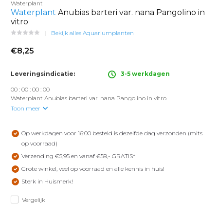
Waterplant
Waterplant
Anubias barteri var. nana Pangolino in
vitro
Bekijk alles Aquariumplanten
€8,25
Leveringsindicatie:
3-5 werkdagen
0
0
:
0
0
:
0
0
:
0
0
Waterplant Anubias barteri var. nana Pangolino in vitro...
Toon meer
Op werkdagen voor 16:00 besteld is dezelfde dag verzonden (mits
op voorraad)
Verzending €5,95 en vanaf €59,- GRATIS*
Grote winkel, veel op voorraad en alle kennis in huis!
Sterk in Huismerk!
Vergelijk