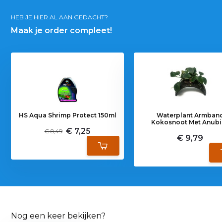
HEB JE HIER AL AAN GEDACHT?
Maak je order compleet!
HS Aqua Shrimp Protect 150ml
Waterplant Armban
Kokosnoot Met Anubi
€ 7,25
€ 8,49
€ 9,79
Nog een keer bekijken?