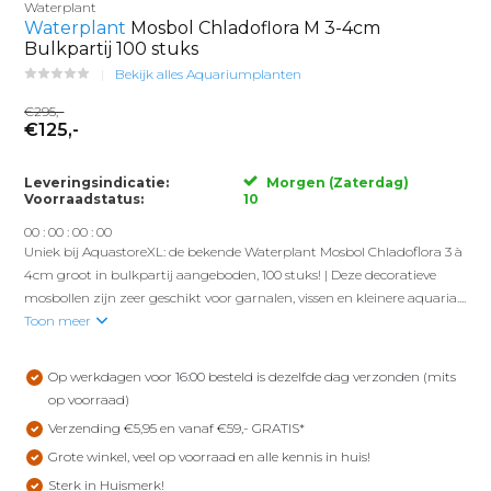
Waterplant
Waterplant
Mosbol Chladoflora M 3-4cm
Bulkpartij 100 stuks
Bekijk alles Aquariumplanten
€295,-
€125,-
Leveringsindicatie:
Morgen (Zaterdag)
Voorraadstatus:
10
0
0
:
0
0
:
0
0
:
0
0
Uniek bij AquastoreXL: de bekende Waterplant Mosbol Chladoflora 3 à
4cm groot in bulkpartij aangeboden, 100 stuks! | Deze decoratieve
mosbollen zijn zeer geschikt voor garnalen, vissen en kleinere aquaria....
Toon meer
Op werkdagen voor 16:00 besteld is dezelfde dag verzonden (mits
op voorraad)
Verzending €5,95 en vanaf €59,- GRATIS*
Grote winkel, veel op voorraad en alle kennis in huis!
Sterk in Huismerk!