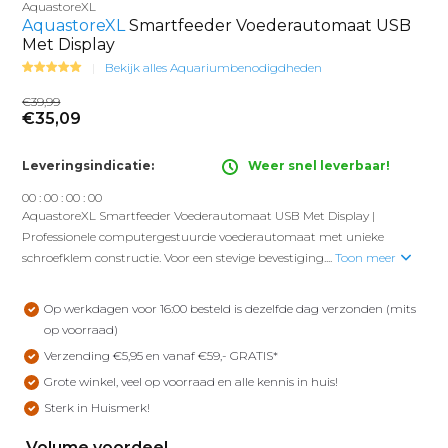
AquastoreXL
AquastoreXL
Smartfeeder Voederautomaat USB
Met Display
Bekijk alles Aquariumbenodigdheden
€39,99
€35,09
Leveringsindicatie:
Weer snel leverbaar!
0
0
:
0
0
:
0
0
:
0
0
AquastoreXL Smartfeeder Voederautomaat USB Met Display |
Professionele computergestuurde voederautomaat met unieke
schroefklem constructie. Voor een stevige bevestiging....
Toon meer
Op werkdagen voor 16:00 besteld is dezelfde dag verzonden (mits
op voorraad)
Verzending €5,95 en vanaf €59,- GRATIS*
Grote winkel, veel op voorraad en alle kennis in huis!
Sterk in Huismerk!
Volume voordeel