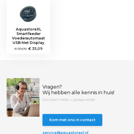
AquastoreXL
Smartfeeder
Voederautomaat
USB Met Display
€ 39,99
€ 35,09
Vragen?
Wij hebben alle kennis in huis!
Ons team helpt u graag verder...
Kom met ons in contact
service@aquastorexl.nl