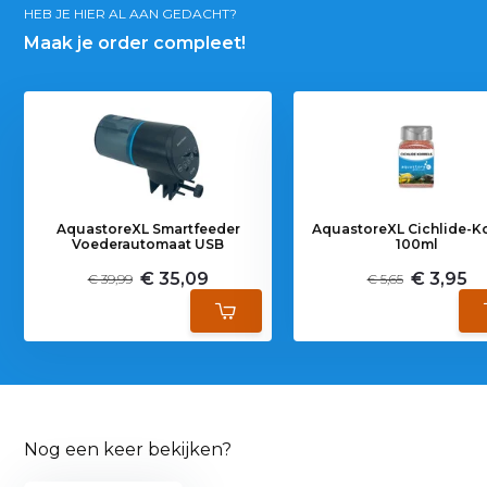
HEB JE HIER AL AAN GEDACHT?
Maak je order compleet!
AquastoreXL Smartfeeder
AquastoreXL Cichlide-Ko
Voederautomaat USB
100ml
€ 35,09
€ 3,95
€ 39,99
€ 5,65
Nog een keer bekijken?