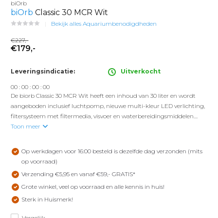
biOrb
biOrb
Classic 30 MCR Wit
Bekijk alles Aquariumbenodigdheden
€227,-
€179,-
Leveringsindicatie:
Uitverkocht
0
0
:
0
0
:
0
0
:
0
0
De biorb Classic 30 MCR Wit heeft een inhoud van 30 liter en wordt
aangeboden inclusief luchtpomp, nieuwe multi-kleur LED verlichting,
filtersysteem met filtermedia, visvoer en waterbereidingsmiddelen....
Toon meer
Op werkdagen voor 16:00 besteld is dezelfde dag verzonden (mits
op voorraad)
Verzending €5,95 en vanaf €59,- GRATIS*
Grote winkel, veel op voorraad en alle kennis in huis!
Sterk in Huismerk!
Vergelijk