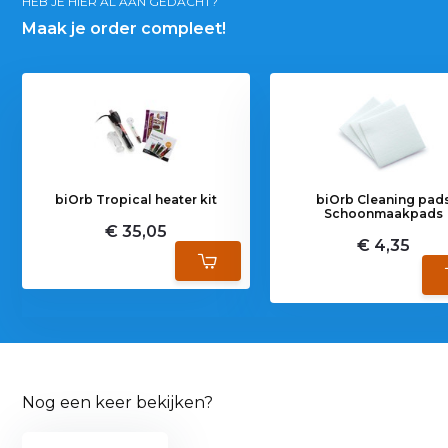
HEB JE HIER AL AAN GEDACHT?
Maak je order compleet!
biOrb Tropical heater kit
biOrb Cleaning pad
Schoonmaakpads
€ 35,05
€ 4,35
Nog een keer bekijken?