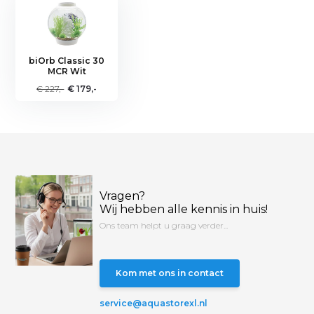
biOrb Classic 30
MCR Wit
€ 227,-
€ 179,-
Vragen?
Wij hebben alle kennis in huis!
Ons team helpt u graag verder...
Kom met ons in contact
service@aquastorexl.nl