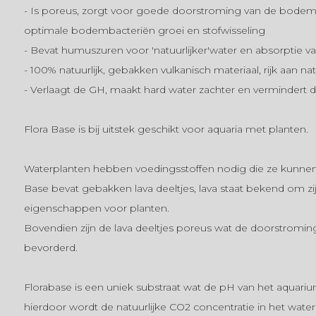
- Is poreus, zorgt voor goede doorstroming van de bodem
optimale bodembacteriën groei en stofwisseling
- Bevat humuszuren voor 'natuurlijker'water en absorptie v
- 100% natuurlijk, gebakken vulkanisch materiaal, rijk aan na
- Verlaagt de GH, maakt hard water zachter en vermindert
Flora Base is bij uitstek geschikt voor aquaria met planten.
Waterplanten hebben voedingsstoffen nodig die ze kunnen
Base bevat gebakken lava deeltjes, lava staat bekend om 
eigenschappen voor planten.
Bovendien zijn de lava deeltjes poreus wat de doorstroming
bevorderd.
Florabase is een uniek substraat wat de pH van het aquariu
hierdoor wordt de natuurlijke CO2 concentratie in het wate