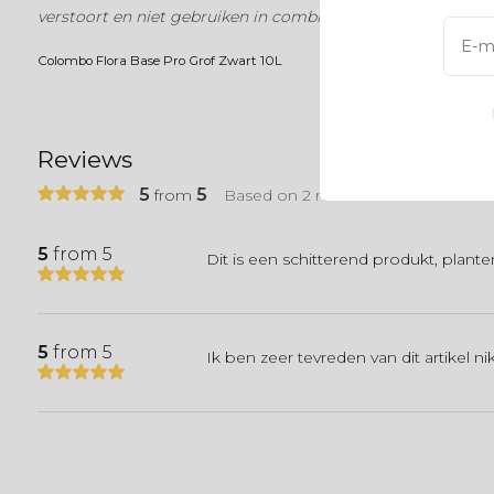
verstoort en niet gebruiken in combinatie met vissen we
Colombo Flora Base Pro Grof Zwart 10L
Reviews
5
5
from
Based on 2 reviews
5
from 5
Dit is een schitterend produkt, plan
5
from 5
Ik ben zeer tevreden van dit artikel n