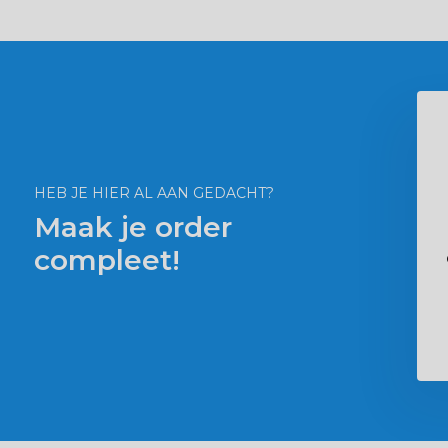
BL ProScan
Colombo Flora Base pro
grof zwart 2,5L
€ 22,55
7,39
€ 16,69
HEB JE HIER AL AAN GEDACHT?
Maak je order
compleet!