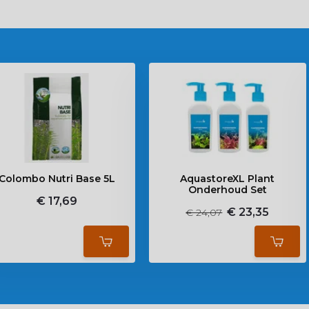
Colombo Nutri Base 5L
AquastoreXL Plant
Onderhoud Set
€ 17,69
€ 23,35
€ 24,07