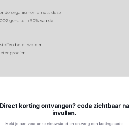
levende organismen omdat deze
g CO2 gehalte in 90% van de
stoffen beter worden
ter groeien.
 voor vissen die een hoge pH-
Direct korting ontvangen? code zichtbaar n
invullen.
roebeld het water. gebruik geen
Meld je aan voor onze nieuwsbrief en ontvang een kortingscode!
aterstroom het substraat niet