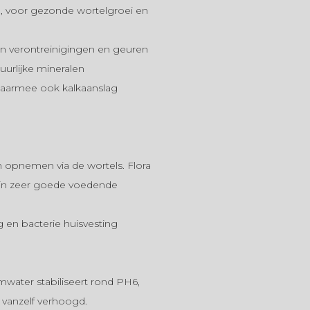
, voor gezonde wortelgroei en
an verontreinigingen en geuren
tuurlijke mineralen
 daarmee ook kalkaanslag
 opnemen via de wortels. Flora
zijn zeer goede voedende
 en bacterie huisvesting
mwater stabiliseert rond PH6,
r vanzelf verhoogd.