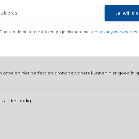
lke de bodem omwoelen.
Ja, wil ik n
Door op de button te klikken ga je akkoord met de
privacyvoorwaarden
ten groeien hier perfect en grondbewoners kunnen hier goed in g
iks andes nodig.