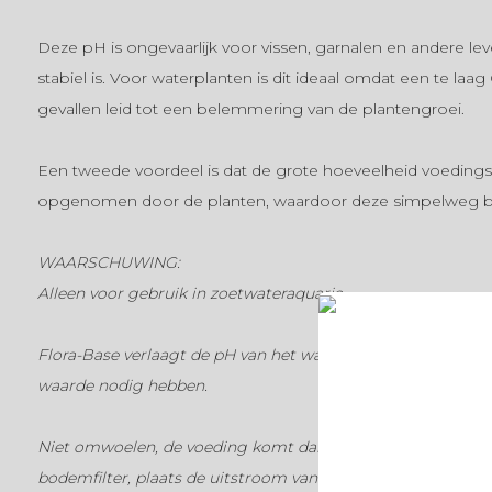
Deze pH is ongevaarlijk voor vissen, garnalen en andere 
stabiel is. Voor waterplanten is dit ideaal omdat een te laa
gevallen leid tot een belemmering van de plantengroei.
Een tweede voordeel is dat de grote hoeveelheid voedings
opgenomen door de planten, waardoor deze simpelweg be
WAARSCHUWING:
Alleen voor gebruik in zoetwateraquaria.
Flora-Base verlaagt de pH van het water en is niet geschikt
waarde nodig hebben.
Niet omwoelen, de voeding komt dan uit de bodem en vert
bodemfilter, plaats de uitstroom van het filter zo dat de w