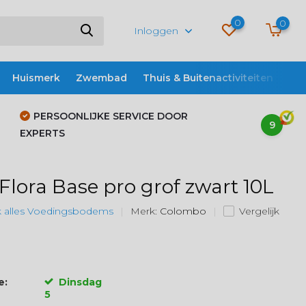
0
0
Inloggen
Huismerk
Zwembad
Thuis & Buitenactiviteiten
ME
PERSOONLIJKE SERVICE DOOR
9
EXPERTS
Flora Base pro grof zwart 10L
k alles Voedingsbodems
Merk:
Colombo
Vergelijk
e:
Dinsdag
5