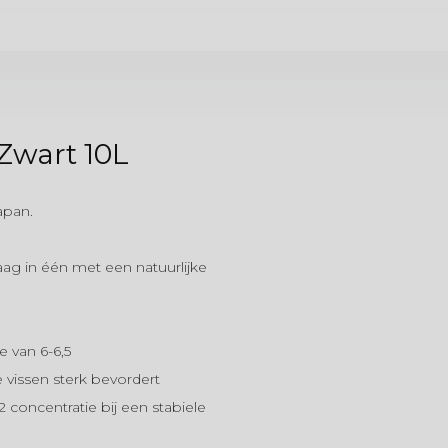
Zwart 10L
apan.
g in één met een natuurlijke
e van 6-6,5
issen sterk bevordert
 concentratie bij een stabiele