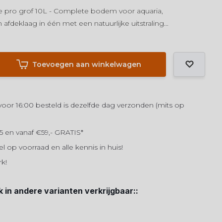
e pro grof 10L - Complete bodem voor aquaria,
deklaag in één met een natuurlijke uitstraling...
Toevoegen aan winkelwagen
or 16:00 besteld is dezelfde dag verzonden (mits op
5 en vanaf €59,- GRATIS*
el op voorraad en alle kennis in huis!
rk!
k in andere varianten verkrijgbaar::