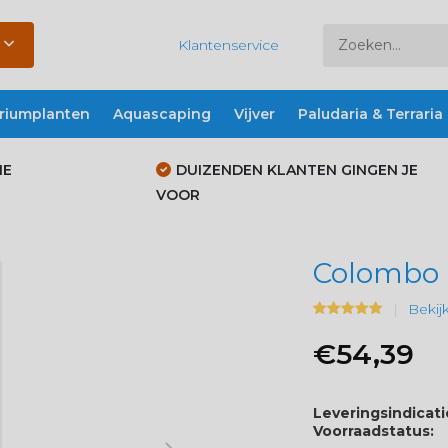
Klantenservice
riumplanten
Aquascaping
Vijver
Paludaria & Terraria
IE
DUIZENDEN KLANTEN GINGEN JE
VOOR
Colombo
Bekij
€54,39
Leveringsindicati
Voorraadstatus: