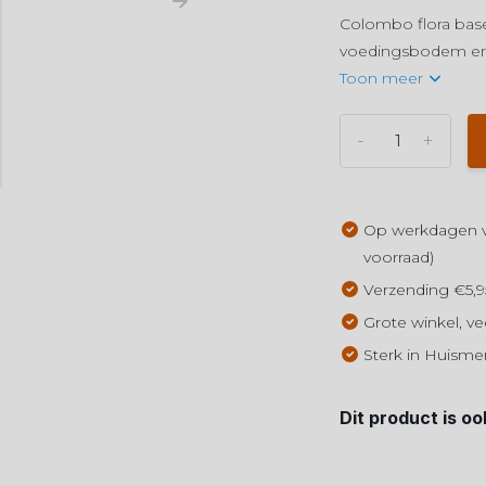
Colombo flora bas
voedingsbodem en af
Toon meer
-
+
Op werkdagen vo
voorraad)
Verzending €5,9
Grote winkel, ve
Sterk in Huisme
Dit product is oo