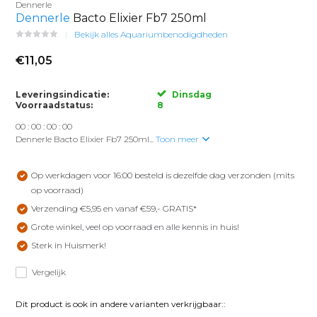
Dennerle
Dennerle
Bacto Elixier Fb7 250ml
Bekijk alles Aquariumbenodigdheden
€11,05
Leveringsindicatie:
Dinsdag
Voorraadstatus:
8
0
0
:
0
0
:
0
0
:
0
0
Dennerle Bacto Elixier Fb7 250ml...
Toon meer
Op werkdagen voor 16:00 besteld is dezelfde dag verzonden (mits
op voorraad)
Verzending €5,95 en vanaf €59,- GRATIS*
Grote winkel, veel op voorraad en alle kennis in huis!
Sterk in Huismerk!
Vergelijk
Dit product is ook in andere varianten verkrijgbaar::