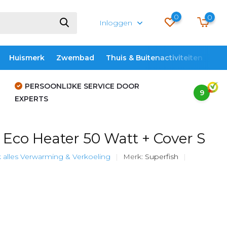
0
0
Inloggen
Huismerk
Zwembad
Thuis & Buitenactiviteiten
ME
PERSOONLIJKE SERVICE DOOR
9
EXPERTS
Eco Heater 50 Watt + Cover S
k alles Verwarming & Verkoeling
Merk:
Superfish