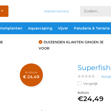
Klantenservice
riumplanten
Aquascaping
Vijver
Paludaria & Terraria
IE
DUIZENDEN KLANTEN GINGEN JE
VOOR
Superfish
€ 25,24
Bekij
€ 24,49
Vergelijk
€25,24
€24,49