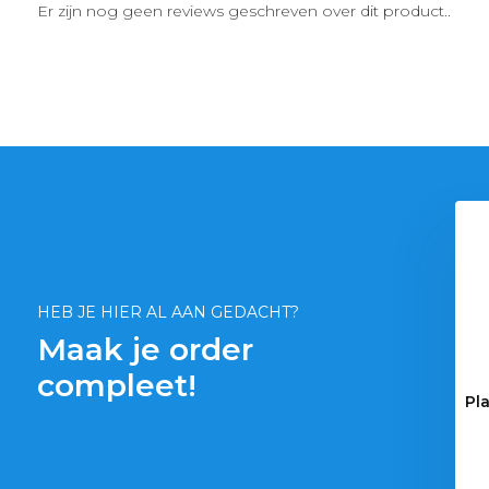
Er zijn nog geen reviews geschreven over dit product..
ish Airflow Mini
Superfish Aqua-Flow 100
aquarium filter
€ 10,29
€ 17,69
HEB JE HIER AL AAN GEDACHT?
Maak je order
compleet!
Pl