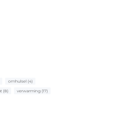
omhulsel (4)
 (8)
verwarming (17)