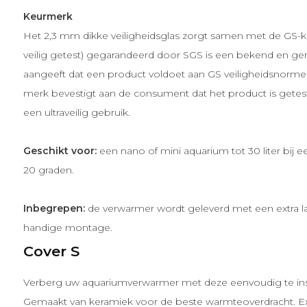
Keurmerk
Het 2,3 mm dikke veiligheidsglas zorgt samen met de GS-ke
veilig getest) gegarandeerd door SGS is een bekend en gere
aangeeft dat een product voldoet aan GS veiligheidsnormen
merk bevestigt aan de consument dat het product is getest
een ultraveilig gebruik.
Geschikt voor:
een nano of mini aquarium tot 30 liter bij
20 graden.
Inbegrepen:
de verwarmer wordt geleverd met een extra la
handige montage.
Cover S
Verberg uw aquariumverwarmer met deze eenvoudig te in
Gemaakt van keramiek voor de beste warmteoverdracht. Ex