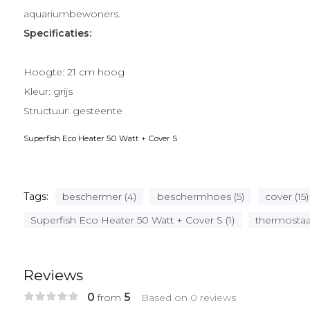
aquariumbewoners.
Specificaties:
Hoogte: 21 cm hoog
Kleur: grijs
Structuur: gesteente
Superfish Eco Heater 50 Watt + Cover S
Tags:
beschermer (4)
beschermhoes (5)
cover (15)
Superfish Eco Heater 50 Watt + Cover S (1)
thermostaat
Reviews
0
5
from
Based on 0 reviews