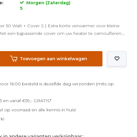
e:
Morgen (Zaterdag)
5
er 50 Watt + Cover S | Extra korte verwarmer voor kleine
 Met een bijpassende cover om uw heater te camoufleren....
Toevoegen aan winkelwagen
or 16:00 besteld is dezelfde dag verzonden (mits op
5 en vanaf €59,- GRATIS*
el op voorraad en alle kennis in huis!
rk!
k in andere varianten verkrijgbaar::