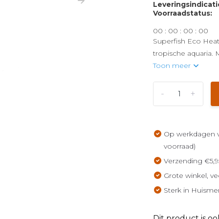
Leveringsindicati
Voorraadstatus:
0
0
:
0
0
:
0
0
:
0
0
Superfish Eco Heat
tropische aquaria.
Toon meer
-
+
Op werkdagen vo
voorraad)
Verzending €5,9
Grote winkel, ve
Sterk in Huisme
Dit product is oo