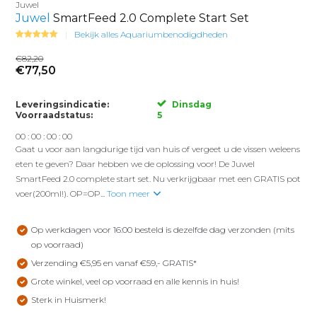
Juwel
Juwel
SmartFeed 2.0 Complete Start Set
Bekijk alles Aquariumbenodigdheden
€82,20
€77,50
Leveringsindicatie:
Dinsdag
Voorraadstatus:
5
0
0
:
0
0
:
0
0
:
0
0
Gaat u voor aan langdurige tijd van huis of vergeet u de vissen weleens
eten te geven? Daar hebben we de oplossing voor! De Juwel
SmartFeed 2.0 complete start set. Nu verkrijgbaar met een GRATIS pot
voer(200ml!). OP=OP...
Toon meer
Op werkdagen voor 16:00 besteld is dezelfde dag verzonden (mits
op voorraad)
Verzending €5,95 en vanaf €59,- GRATIS*
Grote winkel, veel op voorraad en alle kennis in huis!
Sterk in Huismerk!