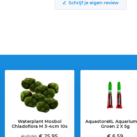
Schrijf je eigen review
Waterplant Mosbol
AquastoreXL Aquarium
Chladoflora M 3-4cm 10x
Groen 2 X 5g
€ 25,95
€ 6,59
€ 29,50