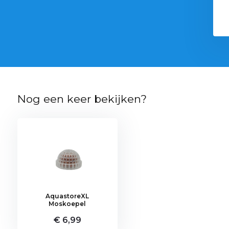
€ 11,50
14,99
Nog een keer bekijken?
AquastoreXL
Moskoepel
€ 6,99