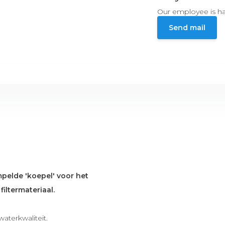
Our employee is ha
Send mail
elde 'koepel' voor het
iltermateriaal.
aterkwaliteit.