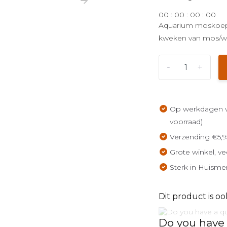
0
0
:
0
0
:
0
0
:
0
0
Aquarium moskoepe
kweken van mos/wa
-
+
Op werkdagen vo
voorraad)
Verzending €5,9
Grote winkel, ve
Sterk in Huisme
Dit product is oo
Do you have 