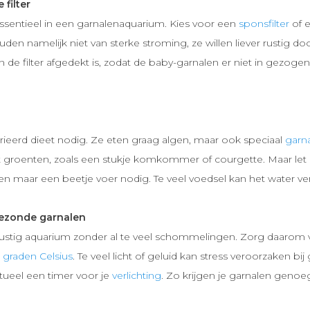
filter
essentieel in een garnalenaquarium. Kies voor een
sponsfilter
of e
den namelijk niet van sterke stroming, ze willen liever rustig d
n de filter afgedekt is, zodat de baby-garnalen er niet in gezoge
ieerd dieet nodig. Ze eten graag algen, maar ook speciaal
garn
t groenten, zoals een stukje komkommer of courgette. Maar let op
en maar een beetje voer nodig. Te veel voedsel kan het water ver
gezonde garnalen
ustig aquarium zonder al te veel schommelingen. Zorg daarom v
 graden Celsius
. Te veel licht of geluid kan stress veroorzaken bi
ntueel een timer voor je
verlichting
. Zo krijgen je garnalen genoe