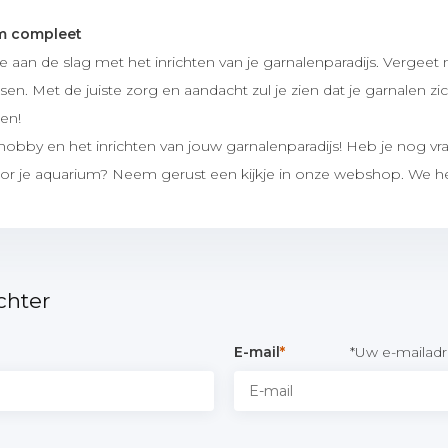
m compleet
 je aan de slag met het inrichten van je garnalenparadijs. Vergee
sen. Met de juiste zorg en aandacht zul je zien dat je garnalen zi
gen!
 hobby en het inrichten van jouw garnalenparadijs! Heb je nog v
oor je aquarium? Neem gerust een kijkje in onze webshop. We he
chter
E-mail
*
*Uw e-mailadr