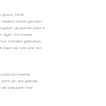
te grazen. Denk
uur hebben waarin garnalen
angzaam groeiende plant is
n algen. Een beetje
toe. Garnalen gebruiken
ak algen op, wat weer een
de juiste pH-waarde
 zacht zijn, dus gebruik
 dit aanpassen met