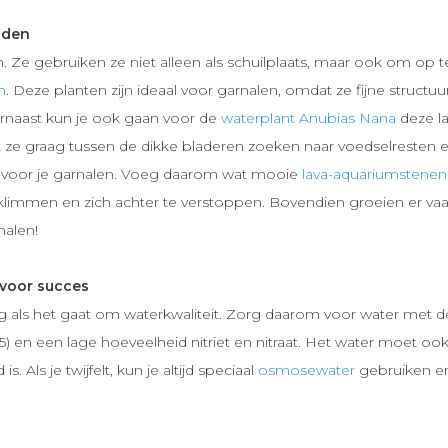
enden
n. Ze gebruiken ze niet alleen als schuilplaats, maar ook om op 
n
. Deze planten zijn ideaal voor garnalen, omdat ze fijne struct
arnaast kun je ook gaan voor de
waterplant Anubias Nana
deze l
 ze graag tussen de dikke bladeren zoeken naar voedselresten e
ok voor je garnalen. Voeg daarom wat mooie
lava-aquariumstenen
klimmen en zich achter te verstoppen. Bovendien groeien er va
nalen!
s voor succes
rig als het gaat om waterkwaliteit. Zorg daarom voor water met 
5) en een lage hoeveelheid nitriet en nitraat. Het water moet ook
. Als je twijfelt, kun je altijd speciaal
osmosewater
gebruiken en