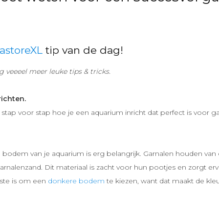
astoreXL
tip van de dag!
 veeeel meer leuke tips & tricks.
ichten.
e stap voor stap hoe je een aquarium inricht dat perfect is voor g
e bodem van je aquarium is erg belangrijk. Garnalen houden van
 garnalenzand. Dit materiaal is zacht voor hun pootjes en zorgt er
este is om een
donkere bodem
te kiezen, want dat maakt de kle