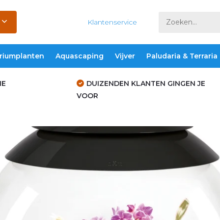
Klantenservice
riumplanten
Aquascaping
Vijver
Paludaria & Terraria
IE
DUIZENDEN KLANTEN GINGEN JE
VOOR