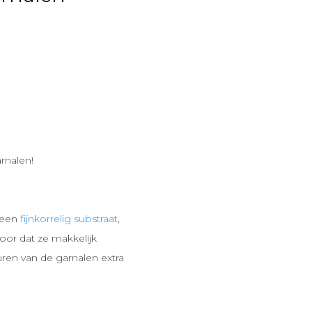
arnalen!
 een
fijnkorrelig substraat
,
voor dat ze makkelijk
uren van de garnalen extra