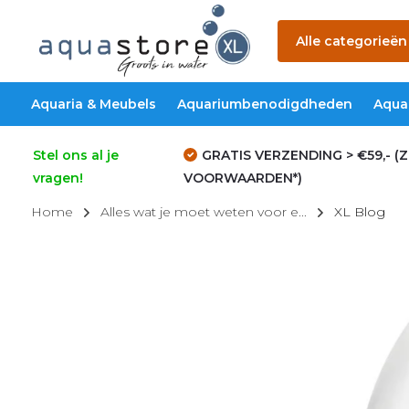
Alle categorieën
Aquaria & Meubels
Aquariumbenodigdheden
Aqua
Stel ons al je
GRATIS VERZENDING > €59,- (Z
vragen!
VOORWAARDEN*)
Home
Alles wat je moet weten voor e...
XL Blog