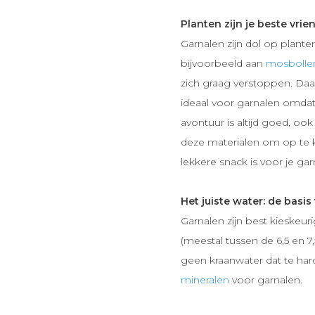
Planten zijn je beste vri
Garnalen zijn dol op plante
bijvoorbeeld aan
mosbolle
zich graag verstoppen. Da
ideaal voor garnalen omdat
avontuur is altijd goed, o
deze materialen om op te 
lekkere snack is voor je gar
Het juiste water: de basi
Garnalen zijn best kieskeu
(meestal tussen de 6,5 en 7,
geen kraanwater dat te hard is
mineralen
voor garnalen.