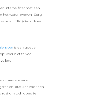
en interne filter met een
oor het water zweven. Zorg
n worden. TIP! (Gebruik evt
alenvoer
is een goede
: voer niet te veel.
vuilen.
oor een stabiele
j garnalen, dus kies voor een
g rust om zich goed te