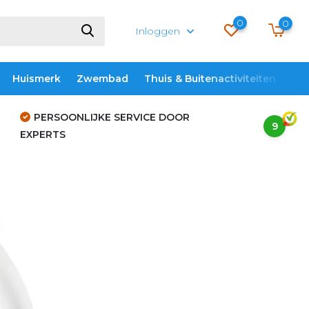
0
0
Inloggen
Huismerk
Zwembad
Thuis & Buitenactiviteiten
ME
PERSOONLIJKE SERVICE DOOR
9
EXPERTS