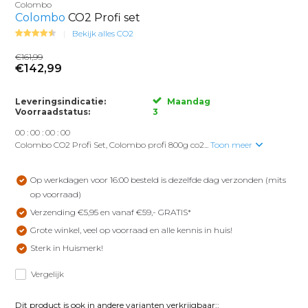
Colombo
Colombo
CO2 Profi set
Bekijk alles CO2
€161,99
€142,99
Leveringsindicatie:
Maandag
Voorraadstatus:
3
0
0
:
0
0
:
0
0
:
0
0
Colombo CO2 Profi Set, Colombo profi 800g co2...
Toon meer
Op werkdagen voor 16:00 besteld is dezelfde dag verzonden (mits
op voorraad)
Verzending €5,95 en vanaf €59,- GRATIS*
Grote winkel, veel op voorraad en alle kennis in huis!
Sterk in Huismerk!
Vergelijk
Dit product is ook in andere varianten verkrijgbaar::