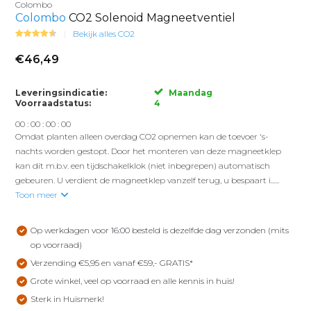
Colombo
Colombo
CO2 Solenoid Magneetventiel
Bekijk alles CO2
€46,49
Leveringsindicatie:
Maandag
Voorraadstatus:
4
0
0
:
0
0
:
0
0
:
0
0
Omdat planten alleen overdag CO2 opnemen kan de toevoer 's-
nachts worden gestopt. Door het monteren van deze magneetklep
kan dit m.b.v. een tijdschakelklok (niet inbegrepen) automatisch
gebeuren. U verdient de magneetklep vanzelf terug, u bespaart i......
Toon meer
Op werkdagen voor 16:00 besteld is dezelfde dag verzonden (mits
op voorraad)
Verzending €5,95 en vanaf €59,- GRATIS*
Grote winkel, veel op voorraad en alle kennis in huis!
Sterk in Huismerk!