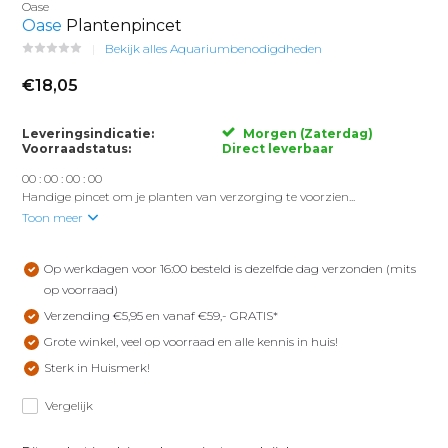
Oase
Oase
Plantenpincet
Bekijk alles Aquariumbenodigdheden
€18,05
Leveringsindicatie:
Morgen (Zaterdag)
Voorraadstatus:
Direct leverbaar
0
0
:
0
0
:
0
0
:
0
0
Handige pincet om je planten van verzorging te voorzien...
Toon meer
Op werkdagen voor 16:00 besteld is dezelfde dag verzonden (mits
op voorraad)
Verzending €5,95 en vanaf €59,- GRATIS*
Grote winkel, veel op voorraad en alle kennis in huis!
Sterk in Huismerk!
Vergelijk