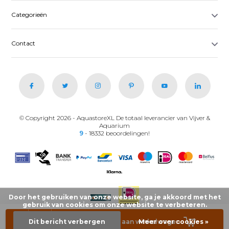
Categorieën
Contact
© Copyright 2026 - AquastoreXL De totaal leverancier van Vijver &
Aquarium
9
- 18332 beoordelingen!
Door het gebruiken van onze website, ga je akkoord met het
gebruik van cookies om onze website te verbeteren.
-
+
Dit bericht verbergen
Toevoegen aan winkelwagen
Meer over cookies »