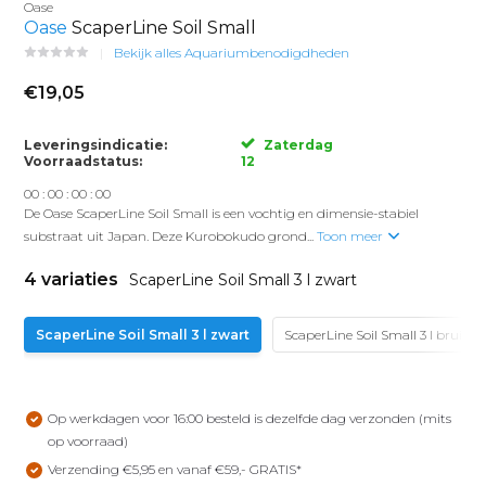
Oase
Oase
ScaperLine Soil Small
Bekijk alles Aquariumbenodigdheden
€19,05
Leveringsindicatie:
Zaterdag
Voorraadstatus:
12
0
0
:
0
0
:
0
0
:
0
0
De Oase ScaperLine Soil Small is een vochtig en dimensie-stabiel
substraat uit Japan. Deze Kurobokudo grond...
Toon meer
4 variaties
ScaperLine Soil Small 3 l zwart
ScaperLine Soil Small 3 l zwart
ScaperLine Soil Small 3 l bruin
Op werkdagen voor 16:00 besteld is dezelfde dag verzonden (mits
op voorraad)
Verzending €5,95 en vanaf €59,- GRATIS*