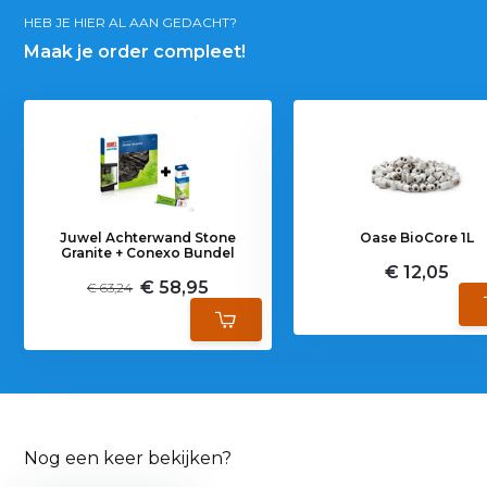
HEB JE HIER AL AAN GEDACHT?
Maak je order compleet!
Juwel Achterwand Stone
Oase BioCore 1L
Granite + Conexo Bundel
€ 12,05
€ 58,95
€ 63,24
Nog een keer bekijken?