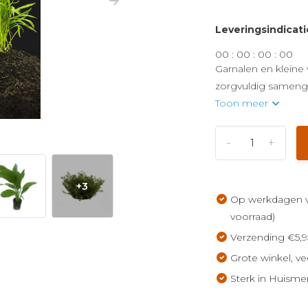
Leveringsindicati
0
0
:
0
0
:
0
0
:
0
0
Garnalen en kleine 
zorgvuldig samenge
Toon meer
-
+
+3
Op werkdagen vo
voorraad)
Verzending €5,9
Grote winkel, ve
Sterk in Huisme