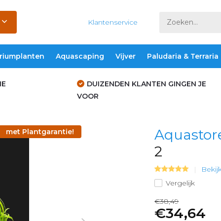
Klantenservice
riumplanten
Aquascaping
Vijver
Paludaria & Terraria
IE
DUIZENDEN KLANTEN GINGEN JE
VOOR
Aquastor
met Plantgarantie!
2
Bekij
Vergelijk
€38,49
€34,64