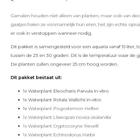
Garnalen houden niet alleen van planten, maar ook van deco
gaatjes halen ze voornamelijk hun eten, het zijn echte opr
er ook in verstoppen wanneer nodig.
Dit pakket is samengesteld voor een aquaria vanaf 15 liter, 
tussen de 23 en 30 graden. Dit is de temperatuur waar de garn
De planten zullen ongeveer 25 cm hoog worden.
Dit pakket bestaat uit:
1x Waterplant Eleocharis Parvula in-vitro
1x
Waterplant Rotala Wallichii in-vitro
1x
Waterplant Pogostemon Helferi
1x Waterplant Lilaeopsis novea-zealandia
1x Waterplant Cryptocoryne Nevelli
1x Waterplant Echinodorus Harbii