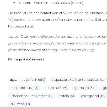
1x Steen Premium Lava Black S (5-9cm)
De inhoud van het pakket kan afwijken indien de plant(en) on
Wij zoeken dan een alternatief van uitmuntende kwaliteit zod
het beste krijgt.
Let op: Deze natuurlijke producten kunnen afwijken van bov
productfoto's. Aquariumplanten mogen nooit in de natuur 
dode planten alleen af via reguliere afvalverwerking.
Plantenpakket Garnalen 2
Tags:
aquarium (514)
AquastoreXL Plantenpakket Garna
echinodorus (23)
eleocharis (6)
garnalen (32)
gr
Plantenpakket Garnaal (1)
rotala (4)
voorgrond (18)
zuurstof (19)