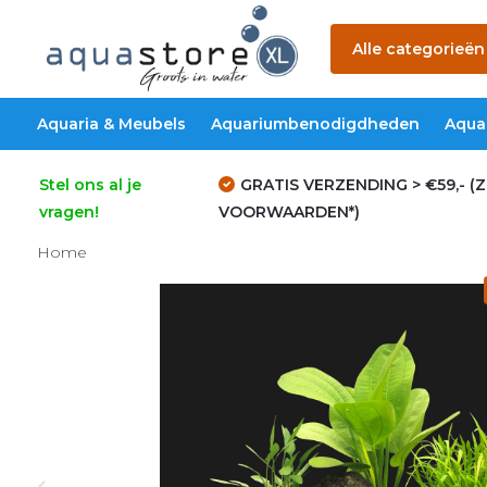
Alle categorieën
Aquaria & Meubels
Aquariumbenodigdheden
Aqua
Stel ons al je
GRATIS VERZENDING > €59,- (Z
vragen!
VOORWAARDEN*)
Home