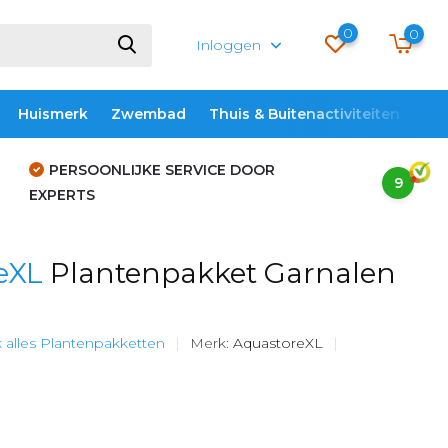
0
0
Inloggen
Huismerk
Zwembad
Thuis & Buitenactiviteiten
ME
PERSOONLIJKE SERVICE DOOR
9
EXPERTS
eXL
Plantenpakket Garnalen
k alles Plantenpakketten
Merk:
AquastoreXL