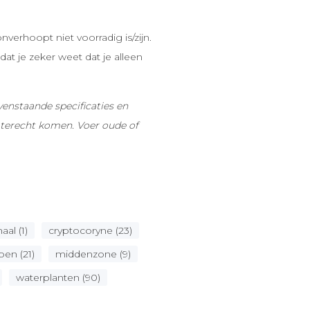
verhoopt niet voorradig is/zijn.
at je zeker weet dat je alleen
enstaande specificaties en
terecht komen. Voer oude of
al (1)
cryptocoryne (23)
oen (21)
middenzone (9)
waterplanten (90)