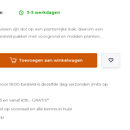
e:
3-5 werkdagen
vissen zijn dol op een plantenrijke bak, daarom een
steld pakket met voorgrond en midden planten....
Toevoegen aan winkelwagen
or 16:00 besteld is dezelfde dag verzonden (mits op
5 en vanaf €59,- GRATIS*
el op voorraad en alle kennis in huis!
rk!