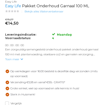
Easy Life
Easy Life
Pakket Onderhoud Garnaal 100 ML
Bekijk alles Waterverbeteraar
€15,27
€14,50
Leveringsindicatie:
Maandag
Voorraadstatus:
4
0
0
:
0
0
:
0
0
:
0
0
Een zorgvuldig samengesteld onderhoud pakket onderhoud garnaal
100 ml met plantenvoeding, vloeibare co2 en garnalen verzorging....
Toon meer
Op werkdagen voor 16:00 besteld is dezelfde dag verzonden (mits
op voorraad)
Verzending €5,95 en vanaf €59,- GRATIS*
Grote winkel, veel op voorraad en alle kennis in huis!
Sterk in Huismerk!
Vergelijk